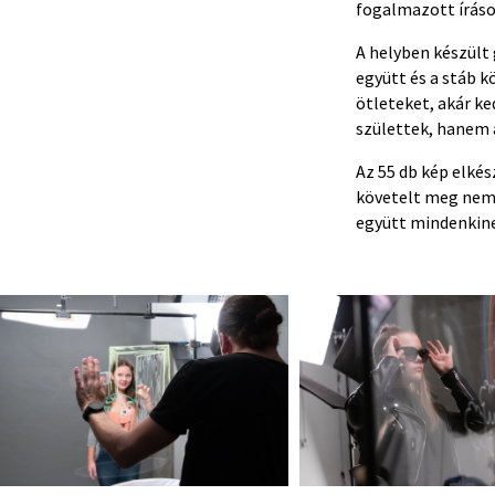
fogalmazott íráso
A helyben készült
együtt és a stáb 
ötleteket, akár ke
születtek, hanem 
Az 55 db kép elké
követelt meg nem c
együtt mindenkine