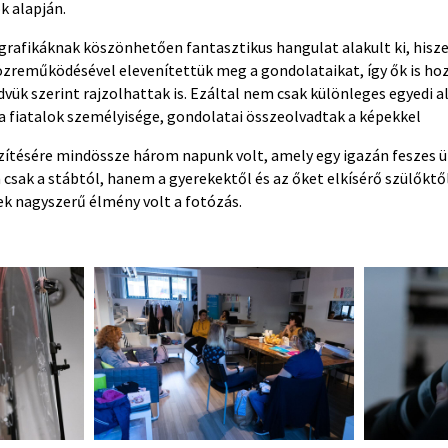
k alapján.
 grafikáknak köszönhetően fantasztikus hangulat alakult ki, hisz
közreműködésével elevenítettük meg a gondolataikat, így ők is h
dvük szerint rajzolhattak is. Ezáltal nem csak különleges egyedi 
a fiatalok személyisége, gondolatai összeolvadtak a képekkel
szítésére mindössze három napunk volt, amely egy igazán feszes 
sak a stábtól, hanem a gyerekektől és az őket elkísérő szülőktől
k nagyszerű élmény volt a fotózás.