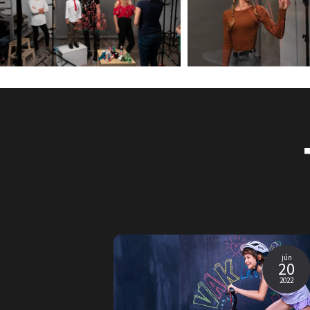
jún
20
2022