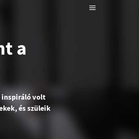
nt a
inspiráló volt
kek, és szüleik