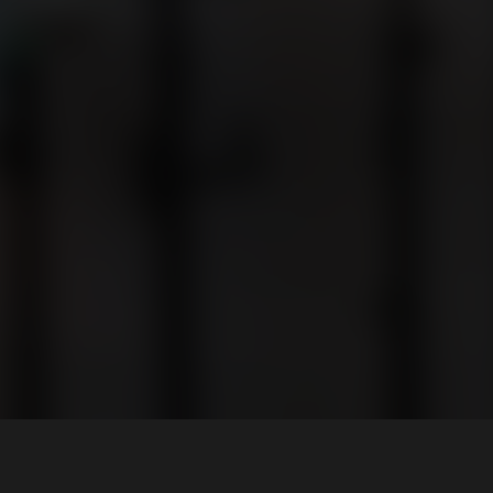
Kapcsolat
info@applia.hu
1066 Budapest, Dessewffy u. 18-20.
Adatvédelmi tájékoztató
Impresszum