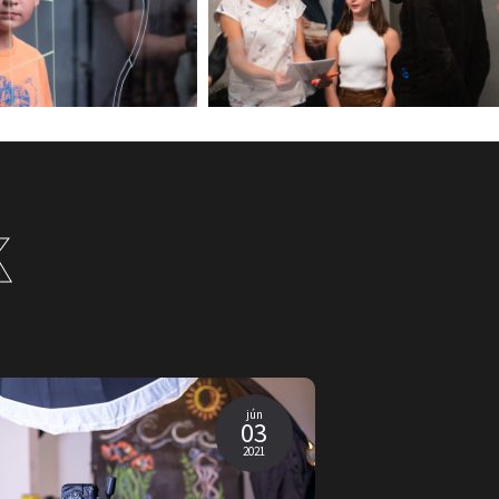
K
jún
03
2021