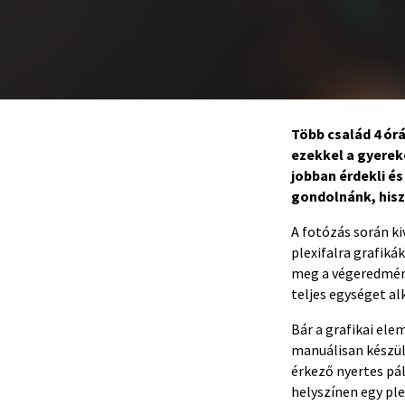
Több család 4 órá
ezekkel a gyerek
jobban érdekli és
gondolnánk, hisz
A fotózás során k
plexifalra grafiká
meg a végeredmény,
teljes egységet al
Bár a grafikai ele
manuálisan készül
érkező nyertes pál
helyszínen egy ple