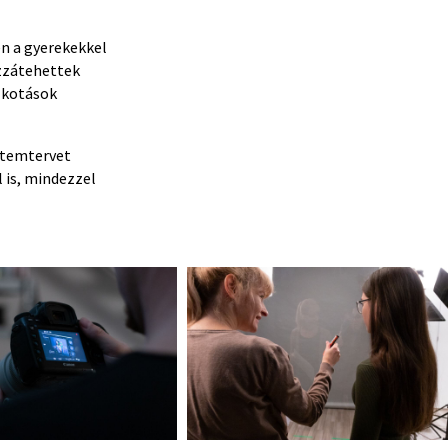
en a gyerekekkel
ozzátehettek
alkotások
ütemtervet
 is, mindezzel