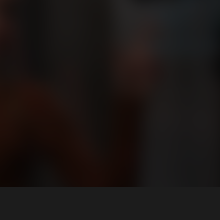
talom
Kampányok
nk
…egy zöldebb jövőért
aművek
….egy egészségesebb jövőért
ók
ek
k
zati felhívás