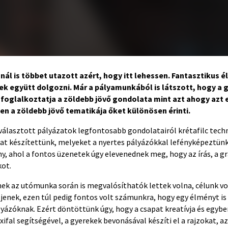
nál is többet utazott azért, hogy itt lehessen. Fantasztikus 
ek együtt dolgozni. Már a pályamunkából is látszott, hogy a
 foglalkoztatja a zöldebb jövő gondolata mint azt ahogy azt 
en a zöldebb jövő tematikája őket különösen érinti.
iválasztott pályázatok legfontosabb gondolatairól krétafilc tech
kat készítettünk, melyeket a nyertes pályázókkal lefényképeztünk
 ahol a fontos üzenetek úgy elevenednek meg, hogy az írás, a gra
kot.
mek az utómunka során is megvalósíthatók lettek volna, célunk vo
jenek, ezen túl pedig fontos volt számunkra, hogy egy élményt is
yázóknak. Ezért döntöttünk úgy, hogy a csapat kreatívja és egyben
xifal segítségével, a gyerekek bevonásával készíti el a rajzokat, az