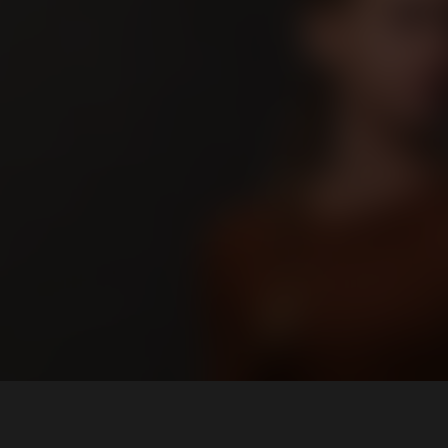
Tar
Rólu
Pály
Vide
Tipp
Híre
Pályá