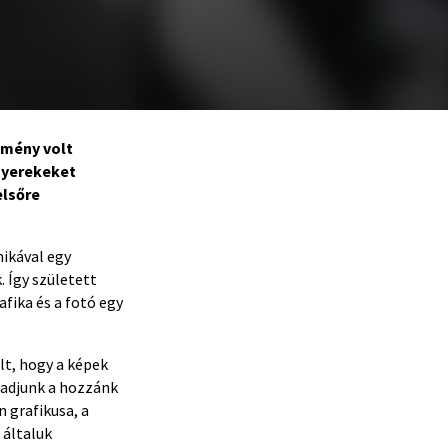
élmény volt
 gyerekeket
elsőre
nikával egy
. Így született
fika és a fotó egy
lt, hogy a képek
 adjunk a hozzánk
 grafikusa, a
 általuk