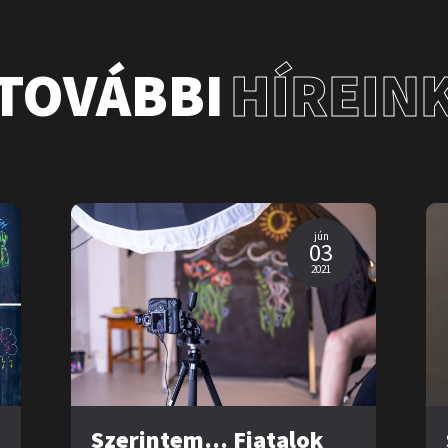
TOVÁBBI
HÍREIN
jún
03
2021
Szerintem… Fiatalok