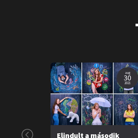
aug
30
2021
Elindult a második