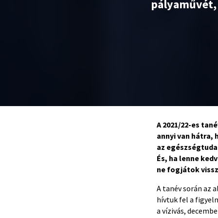
pályaművét, 
A 2021/22-es tan
annyi van hátra,
az egészségtudat
És, ha lenne ked
ne fogjátok vis
A tanév során az 
hívtuk fel a figye
a vízivás, decemb