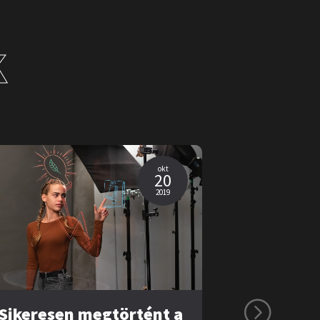
K
okt
20
2019
Sikeresen megtörtént a