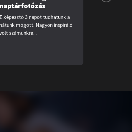
naptárfotózás
Elképesztő 3 napot tudhatunk a
hátunk mögött. Nagyon inspiráló
volt számunkra...
Kapcsolat
info@applia.hu
1066 Budapest, Dessewffy u. 18-20.
Adatvédelmi tájékoztató
Impresszum