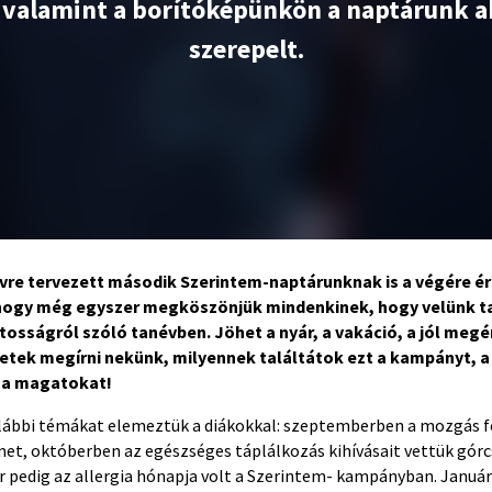
valamint a borítóképünkön a naptárunk ak
szerepelt.
évre tervezett második Szerintem-naptárunknak is a végére ér
 hogy még egyszer megköszönjük mindenkinek, hogy velünk t
osságról szóló tanévben. Jöhet a nyár, a vakáció, a jól meg
vetek megírni nekünk, milyennek találtátok ezt a kampányt, a
sza magatokat!
alábbi témákat elemeztük a diákokkal: szeptemberben a mozgás 
lmet, októberben az egészséges táplálkozás kihívásait vettük gór
er pedig az allergia hónapja volt a Szerintem- kampányban. Januá