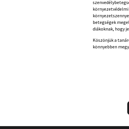
szenvedélybetegsé
környezetvédelmi 
környezetszennyez
betegségek megelő
diákoknak, hogy j
Köszönjük a tanáro
könnyebben megy,