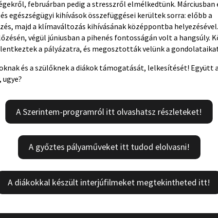
gekről, februárban pedig a stresszről elmélkedtünk. Márciusban é
és egészségügyi kihívások összefüggései kerültek sorra: előbb a
és, majd a klímaváltozás kihívásának középpontba helyezésével
zésén, végül júniusban a pihenés fontosságán volt a hangsúly. K
elentkeztek a pályázatra, és megosztották velünk a gondolataikat
knak és a szülőknek a diákok támogatását, lelkesítését! Együtt a
 ugye?
A Szerintem-programról itt olvashatsz részleteket!
A győztes pályaműveket itt tudod elolvasni!
A diákokkal készült interjúfilmeket megtekintheted itt!