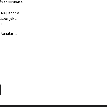
s áprilisban a
. Májusban a
öszönjük a
!
 tanulás is