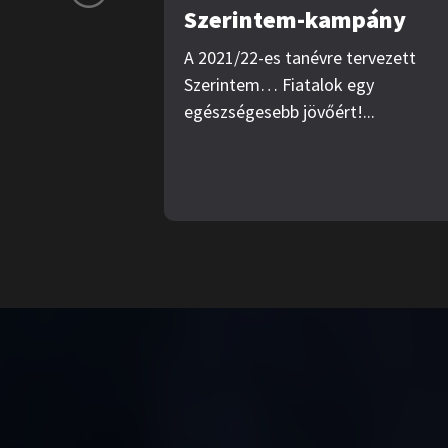
Szerintem-kampány
A 2021/22-es tanévre tervezett
Szerintem… Fiatalok egy
egészségesebb jövőért!...
Tar
Rólu
Pály
Vide
Tipp