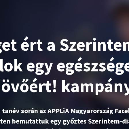
et ért a Szerin
alok egy egészség
jövőért! kampán
 tanév során az APPLiA Magyarország Fac
ten bemutattuk egy győztes Szerintem-di