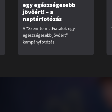
egy egészségesebb
jövőért! – a
naptárfotózás
A “Szerintem…Fiatalok egy
egészségesebb jövőért”
kampányfotózás...
talom
Kampányok
nk
…egy zöldebb jövőért
aművek
….egy egészségesebb jövőért
ók
ek