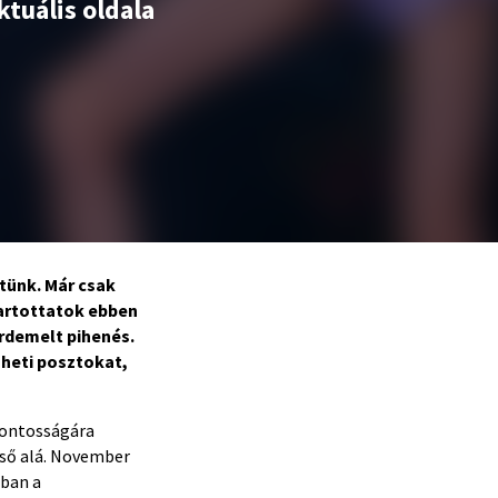
tuális oldala
tünk. Már csak
artottatok ebben
érdemelt pihenés.
 heti posztokat,
fontosságára
cső alá. November
rban a