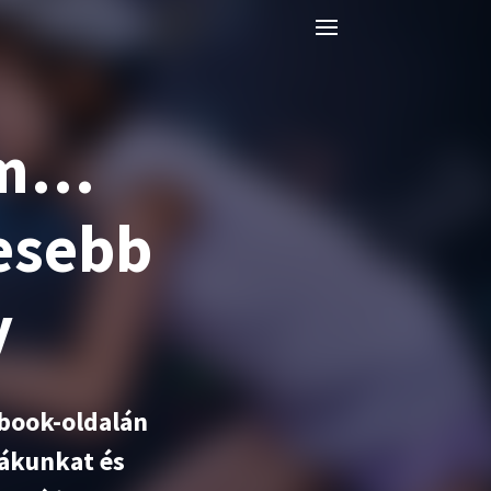
tem…
esebb
y
ebook-oldalán
ákunkat és