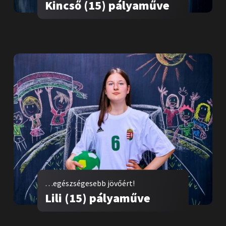
Kincső (15) pályaműve
…egészségesebb jövőért!
Lili (15) pályaműve