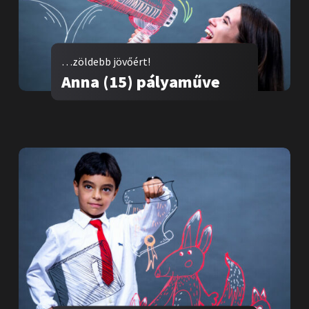
…zöldebb jövőért!
Anna (15) pályaműve