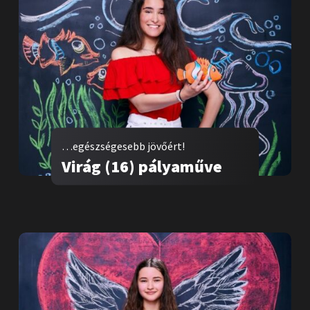
…egészségesebb jövőért!
Virág (16) pályaműve