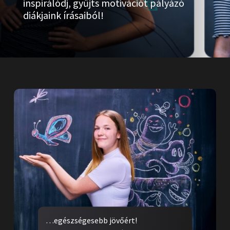
inspirálódj, gyűjts motivációt pályázó
diákjaink írásaiból!
…egészségesebb jövőért!