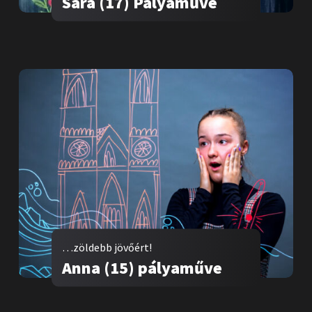
Sára (17) Pályaműve
…zöldebb jövőért!
Anna (15) pályaműve