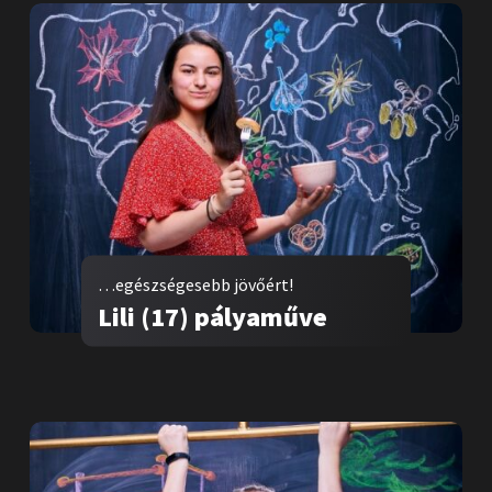
…egészségesebb jövőért!
Lili (17) pályaműve