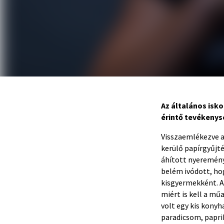
Az általános isk
érintő tevékenys
Visszaemlékezve a
kerülő papírgyűjt
áhított nyeremény,
belém ivódott, hog
kisgyermekként. A
miért is kell a mű
volt egy kis kony
paradicsom, paprik