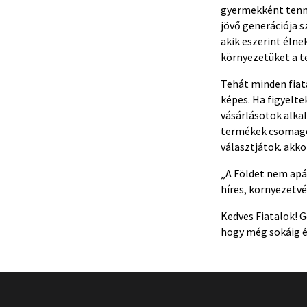
gyermekként tenni
jövő generációja 
akik eszerint éln
környezetüket a t
Tehát minden fiat
képes. Ha figyelte
vásárlásotok alka
termékek csomago
választjátok. akk
„A Földet nem apá
híres, környezetv
Kedves Fiatalok! 
hogy még sokáig é