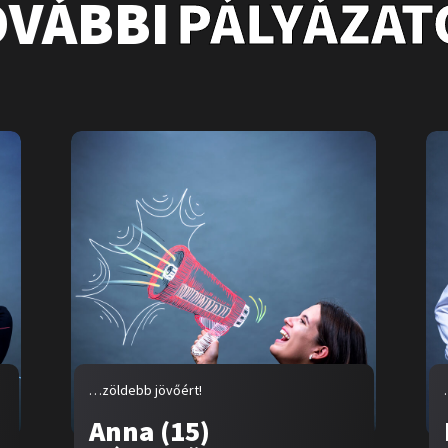
OVÁBBI
PÁLYÁZAT
…zöldebb jövőért!
Anna (15)