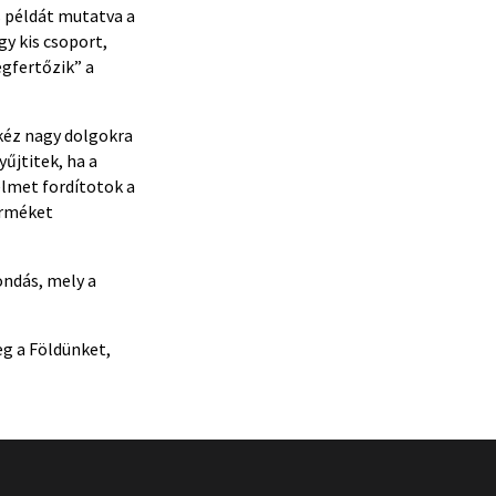
s példát mutatva a
y kis csoport,
gfertőzik” a
kéz nagy dolgokra
űjtitek, ha a
elmet fordítotok a
erméket
ondás, mely a
eg a Földünket,