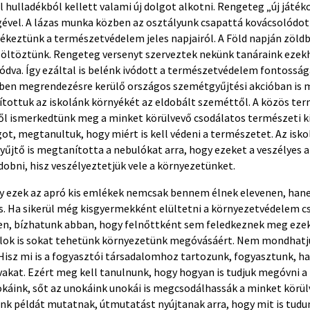
l hulladékból kellett valami új dolgot alkotni. Rengeteg „új játék
gével. A lázas munka közben az osztályunk csapattá kovácsolódot
eztünk a természetvédelem jeles napjairól. A Föld napján zöldbe
 öltöztünk. Rengeteg versenyt szerveztek nekünk tanáraink ezekh
dva. Így ezáltal is belénk ivódott a természetvédelem fontossága
en megrendezésre kerülő országos szemétgyűjtési akcióban is m
ítottuk az iskolánk környékét az eldobált szeméttől. A közös te
ől ismerkedtünk meg a minket körülvevő csodálatos természeti k
got, megtanultuk, hogy miért is kell védeni a természetet. Az isko
yűjtő is megtanította a nebulókat arra, hogy ezeket a veszélyes
dobni, hisz veszélyeztetjük vele a környezetünket.
 ezek az apró kis emlékek nemcsak bennem élnek elevenen, han
s. Ha sikerül még kisgyermekként elültetni a környezetvédelem cs
n, bízhatunk abban, hogy felnőttként sem feledkeznek meg ezekr
talok is sokat tehetünk környezetünk megóvásáért. Nem mondhatju
Hisz mi is a fogyasztói társadalomhoz tartozunk, fogyasztunk, ha
vakat. Ezért meg kell tanulnunk, hogy hogyan is tudjuk megóvni a
káink, sőt az unokáink unokái is megcsodálhassák a minket körülv
ink példát mutatnak, útmutatást nyújtanak arra, hogy mit is tudu