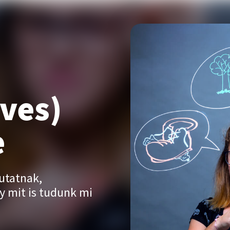
éves)
e
utatnak,
y mit is tudunk mi