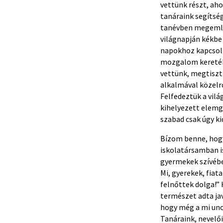
vettünk részt, aho
tanáraink segítsé
tanévben megemlék
világnapján kékbe
napokhoz kapcsoló
mozgalom keretéb
vettünk, megtiszt
alkalmával közelr
Felfedeztük a vilá
kihelyezett elemg
szabad csak úgy ki
Bízom benne, hogy
iskolatársamban i
gyermekek szívébe
Mi, gyerekek, fia
felnőttek dolga!” 
természet adta ja
hogy még a mi uno
Tanáraink, nevelő