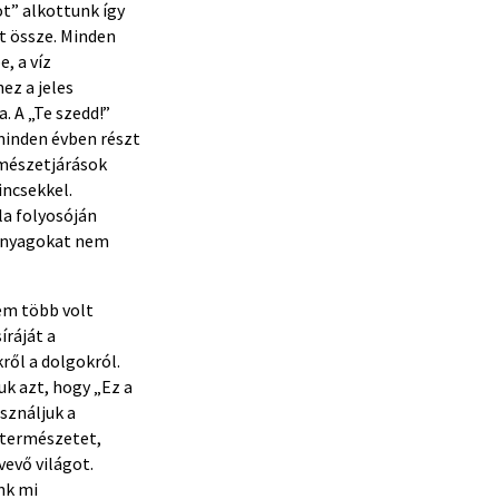
ot” alkottunk így
t össze. Minden
, a víz
ez a jeles
. A „Te szedd!”
inden évben részt
rmészetjárások
incsekkel.
la folyosóján
 anyagokat nem
em több volt
íráját a
ől a dolgokról.
k azt, hogy „Ez a
sználjuk a
 természetet,
evő világot.
nk mi