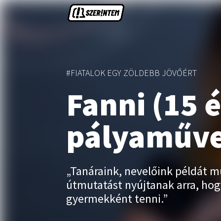
#FIATALOK EGY ZÖLDEBB JÖVŐÉRT
Fanni (15 
pályaműv
„Tanáraink, nevelőink példát m
útmutatást nyújtanak arra, hog
gyermekként tenni.”