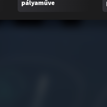
pályaműve
talom
Kampányok
nk
…egy zöldebb jövőért
aművek
….egy egészségesebb jövőért
ók
ek
k
zati felhívás