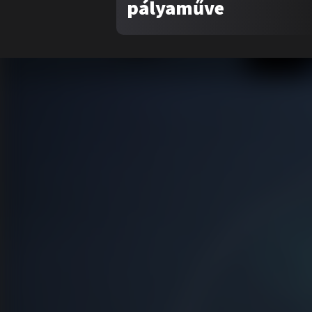
pályaműve
Tar
Rólu
Pály
Vide
Tipp
Híre
Pályá