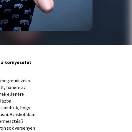
 a környezetet
s megrendezésre
elt, hanem az
nek ellenére
 lázba
gtanultuk, hogy
osni. Az iskolában
termesztésű
yon sok versenyen