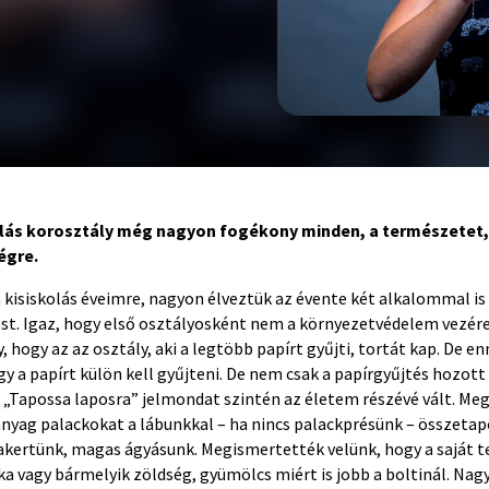
olás korosztály még nagyon fogékony minden, a természetet,
égre.
 kisiskolás éveimre, nagyon élveztük az évente két alkalommal i
ést. Igaz, hogy első osztályosként nem a környezetvédelem vezér
 hogy az az osztály, aki a legtöbb papírt gyűjti, tortát kap. De en
y a papírt külön kell gyűjteni. De nem csak a papírgyűjtés hozott
 „Tapossa laposra” jelmondat szintén az életem részévé vált. Me
anyag palackokat a lábunkkal – ha nincs palackprésünk – összetap
hakertünk, magas ágyásunk. Megismertették velünk, hogy a saját 
a vagy bármelyik zöldség, gyümölcs miért is jobb a boltinál. Nag