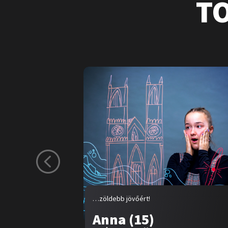
T
…zöldebb jövőért!
Anna (15)