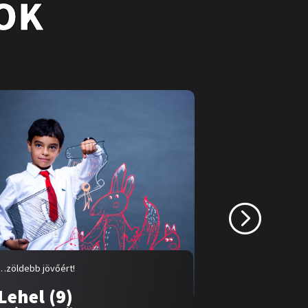
OK
…zöldebb jövőért!
…zöldebb jövőé
Lehel (9)
Panna (