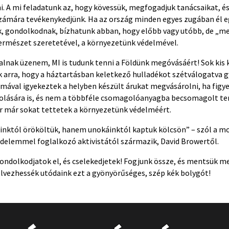
. A mi feladatunk az, hogy kövessük, megfogadjuk tanácsaikat, é
számára tevékenykedjünk. Ha az ország minden egyes zugában él eg
ek, gondolkodnak, bízhatunk abban, hogy előbb vagy utóbb, de „me
ermészet szeretetével, a környezetünk védelmével.
alnak üzenem, MI is tudunk tenni a Földünk megóvásáért! Sok kis 
k arra, hogy a háztartásban keletkező hulladékot szétválogatva gy
lmával igyekeztek a helyben készült árukat megvásárolni, ha figy
lására is, és nem a többféle csomagolóanyagba becsomagolt t
or már sokat tettetek a környezetünk védelméért.
inktól örököltük, hanem unokáinktól kaptuk kölcsön” – szól a m
édelemmel foglalkozó aktivistától származik, David Browertől.
Gondolkodjatok el, és cselekedjetek! Fogjunk össze, és mentsük m
lvezhessék utódaink ezt a gyönyörűséges, szép kék bolygót!