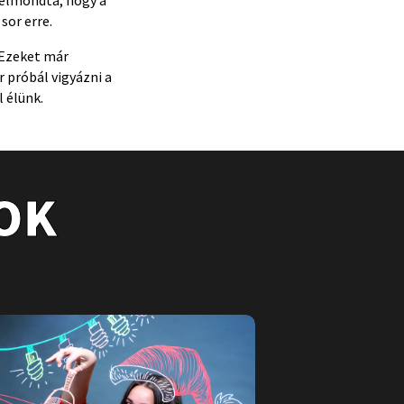
sor erre.
 Ezeket már
r próbál vigyázni a
l élünk.
OK