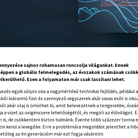
ennyezése sajnos rohamosan roncsolja világunkat. Ennek
ppen a globális felmelegedés, az évszakok számának csökk
kerülhető. Ezen a folyamaton már csak lassítani lehet.
zés egyik súlyos oka a nagymértékű technikai fejlődés, például a
kból kiáramló füst és szennyező vegyszerek akár savas esőt is ok
ól akár olaj is ömölhet ki, amit belevezetnek a tengerekbe, óceá
a a vizet az oxigéncsere lehetőségétől, és megöli az élővilágot. E
is, de csökkenteni biztos tudnánk. Évente több százezer tonna 
zin kerül a levegőbe. Erre a problémára megoldást jelenthet a hib
etőleg az én generációm már ezt fogja vásárolni.