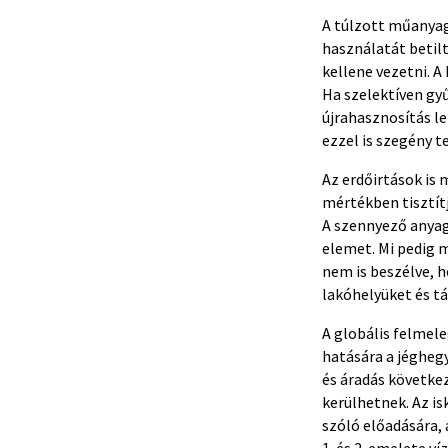
A túlzott műanyag
használatát betil
kellene vezetni. A
Ha szelektíven gy
újrahasznosítás l
ezzel is szegény t
Az erdőirtások is
mértékben tisztítj
A szennyező anyago
elemet. Mi pedig m
nem is beszélve, h
lakóhelyüket és tá
A globális felmel
hatására a jégheg
és áradás következi
kerülhetnek. Az i
szóló előadására,
1. és 2. emelete v