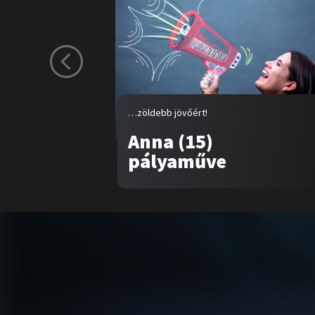
…zöldebb jövőért!
Anna (15)
pályaműve
Tar
Rólu
Pály