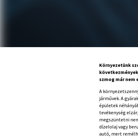
Környezetünk sz
következményeké
szmog már nem el
A környezetszennye
járművek. A gyára
épületek néhányáb
tevékenység elzárj
megszüntetni nem 
dízelolaj vagy ben
autó, mert remélh