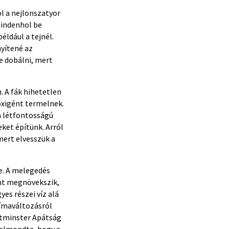
l a nejlonszatyor
mindenhol be
éldául a tejnél.
nyítené az
 dobálni, mert
. A fák hihetetlen
 oxigént termelnek.
 a létfontosságú
ket építünk. Arról
mert elvesszük a
e. A melegedés
int megnövekszik,
yes részei víz alá
límaváltozásról
stminster Apátság
s elmondta, hogy a