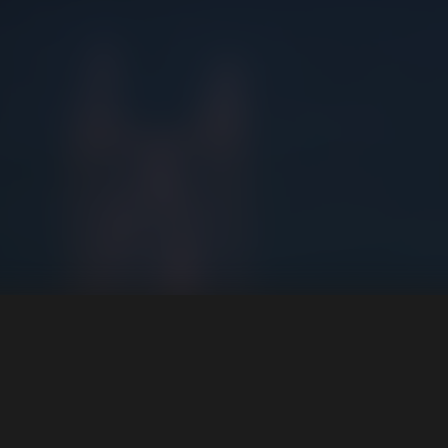
ók
ek
k
zati felhívás