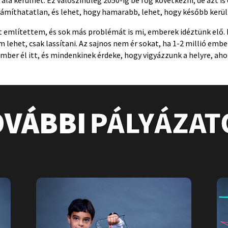
ámíthatatlan, és lehet, hogy hamarabb, lehet, hogy később kerül 
t említettem, és sok más problémát is mi, emberek idéztünk elő.
m lehet, csak lassítani. Az sajnos nem ér sokat, ha 1-2 millió embe
 ember él itt, és mindenkinek érdeke, hogy vigyázzunk a helyre, aho
OVÁBBI
PÁLYÁZAT