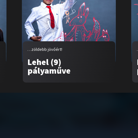
…zöldebb jövőért!
Lehel (9)
pályaműve
talom
Kampányok
nk
…egy zöldebb jövőért
aművek
….egy egészségesebb jövőért