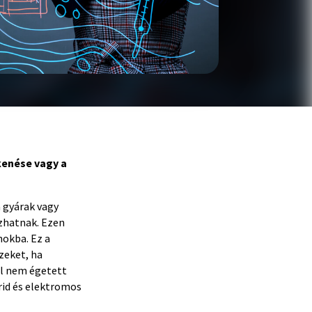
enése vagy a
 gyárak vagy
ozhatnak. Ezen
nokba. Ez a
zeket, ha
el nem égetett
rid és elektromos