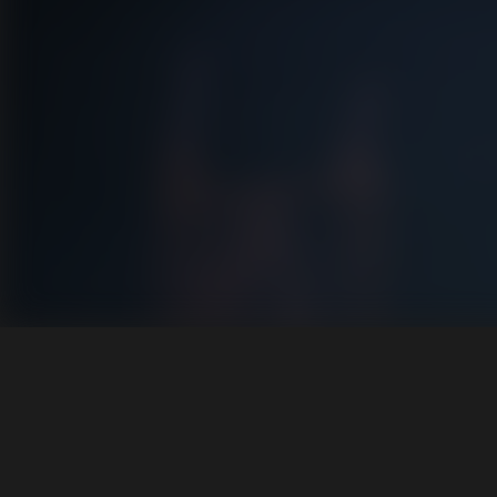
Vide
Tipp
Híre
Pályá