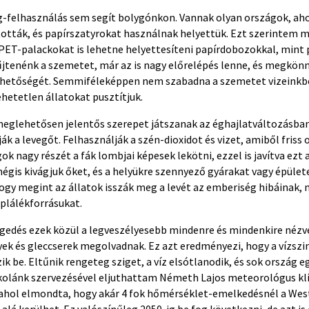
-felhasználás sem segít bolygónkon. Vannak olyan országok, aho
tották, és papírszatyrokat használnak helyettük. Ezt szerintem 
 PET-palackokat is lehetne helyettesíteni papírdobozokkal, mint p
űjtenénk a szemetet, már az is nagy előrelépés lenne, és megkön
ehetőségét. Semmiféleképpen nem szabadna a szemetet vizeinkbe
ehetetlen állatokat pusztítjuk.
 meglehetősen jelentős szerepet játszanak az éghajlatváltozásban
ák a levegőt. Felhasználják a szén-dioxidot és vizet, amiből friss
k nagy részét a fák lombjai képesek lekötni, ezzel is javítva ezt
égis kivágjuk őket, és a helyükre szennyező gyárakat vagy épülete
ogy megint az állatok isszák meg a levét az emberiség hibáinak, 
plálékforrásukat.
egedés ezek közül a legveszélyesebb mindenre és mindenkire nézv
yek és gleccserek megolvadnak. Ez azt eredményezi, hogy a vízsz
k be. Eltűnik rengeteg sziget, a víz elsótlanodik, és sok ország eg
skolánk szervezésével eljuthattam Németh Lajos meteorológus k
 ahol elmondta, hogy akár 4 fok hőmérséklet-emelkedésnél a We
íz alá kerülhet. Ez valószínűleg 2050-ig be fog következni, de azt i