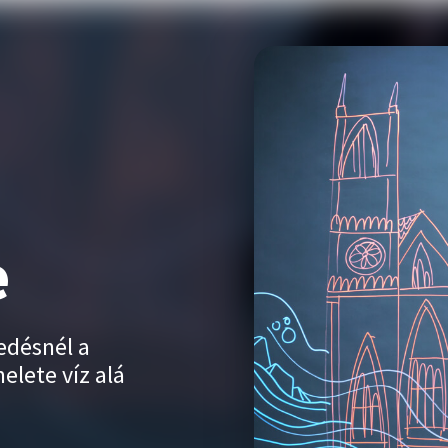
e
edésnél a
elete víz alá