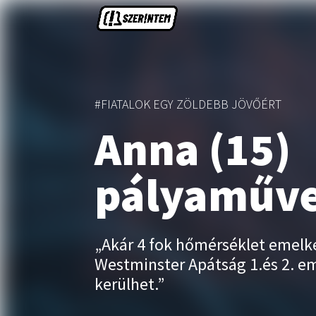
#FIATALOK EGY ZÖLDEBB JÖVŐÉRT
Anna (15)
pályaműv
„Akár 4 fok hőmérséklet emelk
Westminster Apátság 1.és 2. em
kerülhet.”