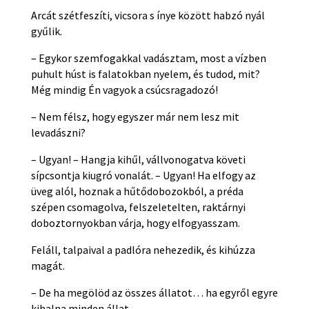
Arcát szétfeszíti, vicsora s ínye között habzó nyál
gyűlik.
– Egykor szemfogakkal vadásztam, most a vízben
puhult húst is falatokban nyelem, és tudod, mit?
Még mindig Én vagyok a csúcsragadozó!
– Nem félsz, hogy egyszer már nem lesz mit
levadászni?
– Ugyan! – Hangja kihűl, vállvonogatva követi
sípcsontja kiugró vonalát. – Ugyan! Ha elfogy az
üveg alól, hoznak a hűtődobozokból, a préda
szépen csomagolva, felszeletelten, raktárnyi
doboztornyokban várja, hogy elfogyasszam.
Feláll, talpaival a padlóra nehezedik, és kihúzza
magát.
– De ha megölöd az összes állatot… ha egyről egyre
kihalna minden állat…