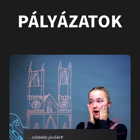
PÁLYÁZATOK
…zöldebb jövőért!