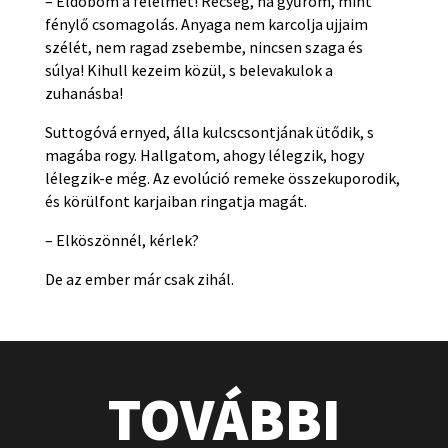
– Eldobom a félelmet! Recseg, ha gyűröm, mint
fénylő csomagolás. Anyaga nem karcolja ujjaim
szélét, nem ragad zsebembe, nincsen szaga és
súlya! Kihull kezeim közül, s belevakulok a
zuhanásba!
Suttogóvá ernyed, álla kulcscsontjának ütődik, s
magába rogy. Hallgatom, ahogy lélegzik, hogy
lélegzik-e még. Az evolúció remeke összekuporodik,
és körülfont karjaiban ringatja magát.
– Elköszönnél, kérlek?
De az ember már csak zihál.
TOVÁBBI