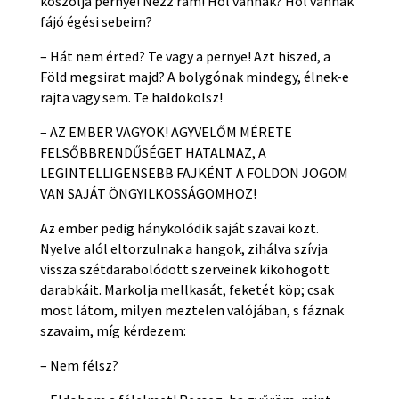
koszolja pernye! Nézz rám! Hol vannak? Hol vannak
fájó égési sebeim?
– Hát nem érted? Te vagy a pernye! Azt hiszed, a
Föld megsirat majd? A bolygónak mindegy, élnek-e
rajta vagy sem. Te haldokolsz!
– AZ EMBER VAGYOK! AGYVELŐM MÉRETE
FELSŐBBRENDŰSÉGET HATALMAZ, A
LEGINTELLIGENSEBB FAJKÉNT A FÖLDÖN JOGOM
VAN SAJÁT ÖNGYILKOSSÁGOMHOZ!
Az ember pedig hánykolódik saját szavai közt.
Nyelve alól eltorzulnak a hangok, zihálva szívja
vissza szétdarabolódott szerveinek kiköhögött
darabkáit. Markolja mellkasát, feketét köp; csak
most látom, milyen meztelen valójában, s fáznak
szavaim, míg kérdezem:
– Nem félsz?