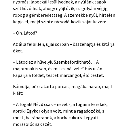
nyomás; lapockái lesüllyednek, a nyúlánk tagok
széthúzódnak, ahogy nyújtózik, csigolyáin végig
ropog a gémberedettség. A szemekbe nyúl, hirtelen
kapja el, majd szinte rácsodálkozik saját kezére.
– Oh. Látod?
Az álla felbillen, ujjai sorban – összehajtja és kitárja
őket.
– Látod ez a hüvelyk. Szembefordítható… A
majomnak is van, és mit csinál vele? Hús után
kaparja a földet, testet marcangol, élő testet.
Bámulja, bőr takarta porcait, magába harap, majd
kiált:
– A fogak! Nézd csak – nevet -, a fogaim kerekek,
aprók! Egykor olyan volt, mint a ragadozóké, s
most, ha ráharapok, a kockacukorral együtt
morzsolódnak szét.