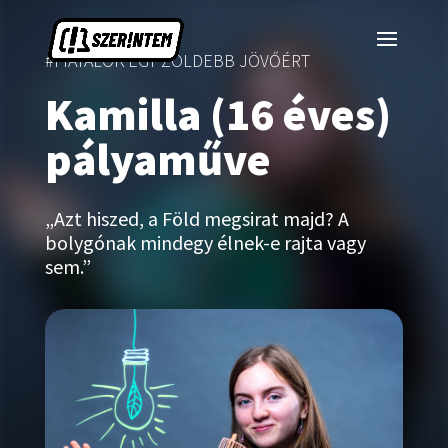
#FIATALOK EGY ZÖLDEBB JÖVŐÉRT
Kamilla (16 éves)
pályaműve
„Azt hiszed, a Föld megsirat majd? A
bolygónak mindegy élnek-e rajta vagy
sem.”