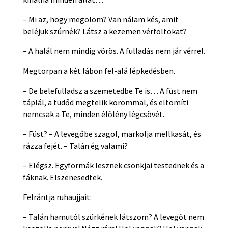
– Mi az, hogy megölöm? Van nálam kés, amit
beléjük szúrnék? Látsz a kezemen vérfoltokat?
– A halál nem mindig vörös. A fulladás nem jár vérrel.
Megtorpan a két lábon fel-alá lépkedésben.
– De belefulladsz a szemetedbe Te is… A füst nem
táplál, a tüdőd megtelik korommal, és eltömíti
nemcsak a Te, minden élőlény légcsövét.
– Füst? – A levegőbe szagol, markolja mellkasát, és
rázza fejét. – Talán ég valami?
– Elégsz. Egyformák lesznek csonkjai testednek és a
fáknak. Elszenesedtek.
Felrántja ruhaujjait:
– Talán hamutól szürkének látszom? A levegőt nem