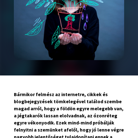
Bármikor felmész az internetre, cikkek és
blogbejegyzések tömkelegével találod szembe
magad arról, hogy a földön egyre melegebb van,
a jégtakarók lassan elolvadnak, az ózonréteg
egyre vékonyodik. Ezek mind-mind próbálják
felnyitni a szemünket afelől, hogy jó lenne végre
nagyobb jelentőséget tulajdonítani ennek a