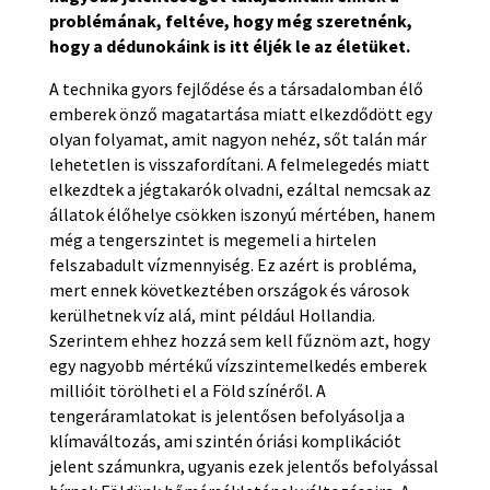
problémának, feltéve, hogy még szeretnénk,
hogy a dédunokáink is itt éljék le az életüket.
A technika gyors fejlődése és a társadalomban élő
emberek önző magatartása miatt elkezdődött egy
olyan folyamat, amit nagyon nehéz, sőt talán már
lehetetlen is visszafordítani. A felmelegedés miatt
elkezdtek a jégtakarók olvadni, ezáltal nemcsak az
állatok élőhelye csökken iszonyú mértében, hanem
még a tengerszintet is megemeli a hirtelen
felszabadult vízmennyiség. Ez azért is probléma,
mert ennek következtében országok és városok
kerülhetnek víz alá, mint például Hollandia.
Szerintem ehhez hozzá sem kell fűznöm azt, hogy
egy nagyobb mértékű vízszintemelkedés emberek
millióit törölheti el a Föld színéről. A
tengeráramlatokat is jelentősen befolyásolja a
klímaváltozás, ami szintén óriási komplikációt
jelent számunkra, ugyanis ezek jelentős befolyással