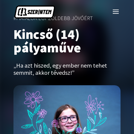
#FIATALOK EGY ZÖLDEBB JÖVŐÉRT
Kincső (14)
pályaműve
„Ha azt hiszed, egy ember nem tehet
semmit, akkor tévedsz!”