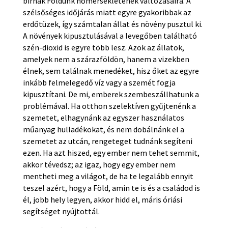
bírnak Földünk hőmérsékletének változásaira. A
szélsőséges időjárás miatt egyre gyakoribbak az
erdőtüzek, így számtalan állat és növény pusztul ki.
A növények kipusztulásával a levegőben található
szén-dioxid is egyre több lesz. Azok az állatok,
amelyek nem a szárazföldön, hanem a vizekben
élnek, sem találnak menedéket, hisz őket az egyre
inkább felmelegedő víz vagy a szemét fogja
kipusztítani. De mi, emberek szembeszállhatunk a
problémával. Ha otthon szelektíven gyűjtenénk a
szemetet, elhagynánk az egyszer használatos
műanyag hulladékokat, és nem dobálnánk el a
szemetet az utcán, rengeteget tudnánk segíteni
ezen. Ha azt hiszed, egy ember nem tehet semmit,
akkor tévedsz; az igaz, hogy egy ember nem
mentheti meg a világot, de ha te legalább ennyit
teszel azért, hogy a Föld, amin te is és a családod is
él, jobb hely legyen, akkor hidd el, máris óriási
segítséget nyújtottál.