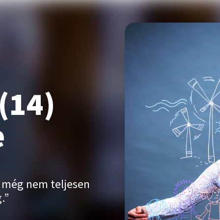
(14)
e
 még nem teljesen
.”