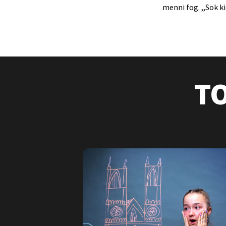
menni fog. ,,Sok k
T