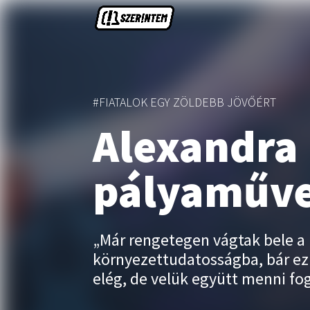
#FIATALOK EGY ZÖLDEBB JÖVŐÉRT
Alexandra 
pályaműv
„Már rengetegen vágtak bele a
környezettudatosságba, bár ez
elég, de velük együtt menni fog