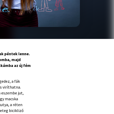
ak péntek lenne.
zomba, majd
skámba az új fém
gedez, a fák
 viríthatna.
n eszembe jut,
 Egy macska
utya, a réten
eteg bicikliző