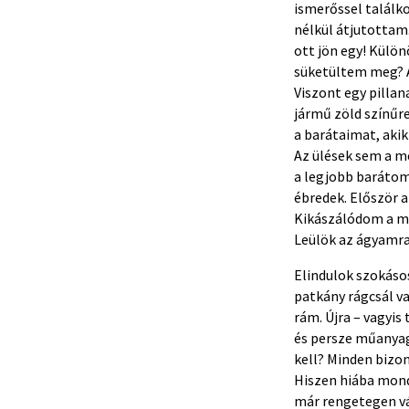
ismerőssel találk
nélkül átjutottam.
ott jön egy! Külö
süketültem meg? A
Viszont egy pilla
jármű zöld színűr
a barátaimat, akik
Az ülések sem a m
a legjobb barátom
ébredek. Először 
Kikászálódom a me
Leülök az ágyamra
Elindulok szokásos
patkány rágcsál va
rám. Újra – vagyis
és persze műanyag 
kell? Minden bizo
Hiszen hiába mond
már rengetegen vá