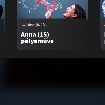
…zöldebb jövőért!
Anna (15)
pályaműve
talom
Kampányok
nk
…egy zöldebb jövőért
aművek
….egy egészségesebb jövőért
ók
ek