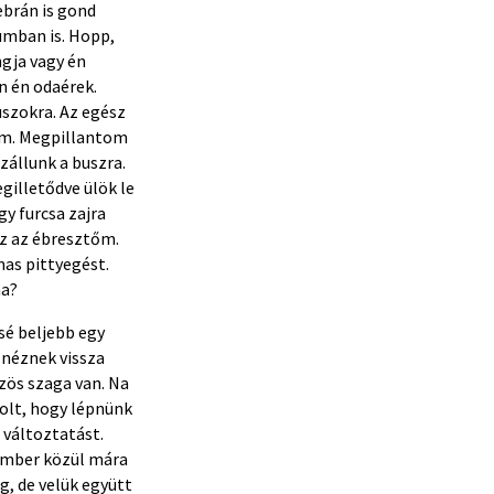
ebrán is gond
lumban is. Hopp,
ngja vagy én
n én odaérek.
uszokra. Az egész
tam. Megpillantom
zállunk a buszra.
gilletődve ülök le
y furcsa zajra
ez az ébresztőm.
as pittyegést.
na?
sé beljebb egy
 néznek vissza
űzös szaga van. Na
volt, hogy lépnünk
 változtatást.
ember közül mára
, de velük együtt