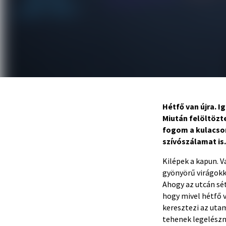
Hétfő van újra. I
Miután felöltöz
fogom a kulacsom
szívószálamat is
Kilépek a kapun. V
gyönyörű virágokk
Ahogy az utcán sé
hogy mivel hétfő v
keresztezi az utam
tehenek legelészn