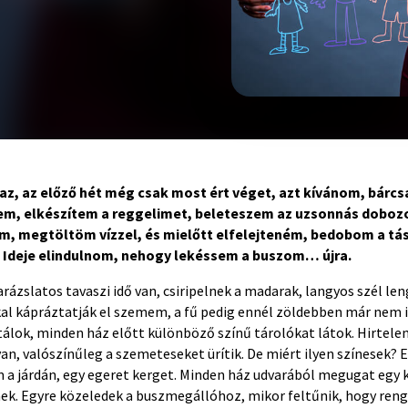
gaz, az előző hét még csak most ért véget, azt kívánom, bárcs
tem, elkészítem a reggelimet, beleteszem az uzsonnás dobo
, megtöltöm vízzel, és mielőtt elfelejteném, bedobom a tá
. Ideje elindulnom, nehogy lekéssem a buszom… újra.
arázslatos tavaszi idő van, csiripelnek a madarak, langyos szél len
al kápráztatják el szemem, a fű pedig ennél zöldebben már nem is
tálok, minden ház előtt különböző színű tárolókat látok. Hirtele
an, valószínűleg a szemeteseket ürítik. De miért ilyen színesek?
 a járdán, egy egeret kerget. Minden ház udvarából megugat egy k
ek. Egyre közeledek a buszmegállóhoz, mikor feltűnik, hogy reng