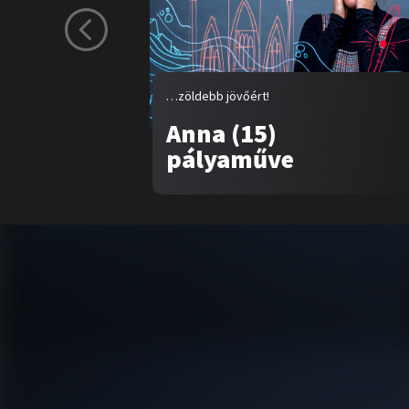
…zöldebb jövőért!
Anna (15)
pályaműve
Tar
Rólu
Pály
Vide
Tipp