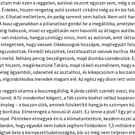
oztam már ezen a reggelen, autóval viszont egyszer sem, még a z
 Érdekes, hiszen rengeteg autó szokott cirkálni még az én kis fa
nös. Elhalad mellettem, én pedig semmit sem hallok. Nem volt ha
 busz ugyanabban a pillanatban gördül be a megállóba, amelybe
natig habozok, mivel ez egyáltalán nem hasonlít az átlagos autób
e van mázolva, hangja szintúgy nincs, mint az autónak, amit lát
 integetnek, hogy siessek. Odakocogok hozzájuk, majd együtt fels
egszokottak. Fémből készültek, textilhuzattal vannak borítva. Me
 mellé. Néhány percig beszélgetünk, majd álomba szenderülök. Eg
azt hiszem, megérkeztünk Tatára, majd rá kell eszmélnem, hogy 
leg ágyamból, odasietek az asztalhoz, és kikapcsolom a borzalm
, elgondolkodva meredek magam elé. Az egész egy álom lett vol
 reggeli utamra a buszmegállóig. A járda szélét szemét övezi, kis
lamit. A fű mindenhol kiégett, a fák szinte kivétel nélkül kopáran
 tényleg – a buszon ülök, aminek fülsiketítő hangja és szörnyen b
borítása. Elmerengek a hosszú út alatt. Ez lenne a jövő? Egy jel 
nnyal. Pénteken elmegyek én is a klímatüntetésre, kezdem ezzel a
anám, hogy egyedül nem tudok segíteni Földünkön. 7,5 milliárd 
gtak bele a környezettudatosságba, bár ez még nem teljesen elég