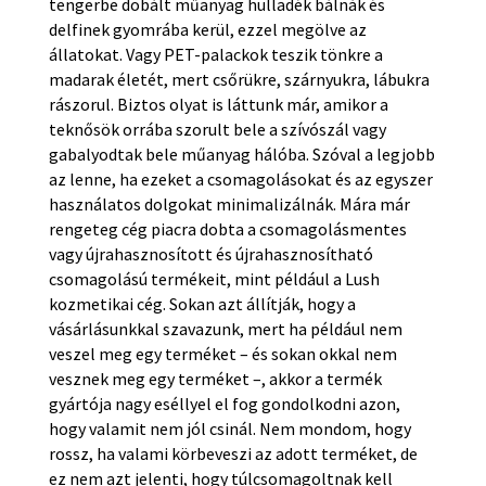
tengerbe dobált műanyag hulladék bálnák és
delfinek gyomrába kerül, ezzel megölve az
állatokat. Vagy PET-palackok teszik tönkre a
madarak életét, mert csőrükre, szárnyukra, lábukra
rászorul. Biztos olyat is láttunk már, amikor a
teknősök orrába szorult bele a szívószál vagy
gabalyodtak bele műanyag hálóba. Szóval a legjobb
az lenne, ha ezeket a csomagolásokat és az egyszer
használatos dolgokat minimalizálnák. Mára már
rengeteg cég piacra dobta a csomagolásmentes
vagy újrahasznosított és újrahasznosítható
csomagolású termékeit, mint például a Lush
kozmetikai cég. Sokan azt állítják, hogy a
vásárlásunkkal szavazunk, mert ha például nem
veszel meg egy terméket – és sokan okkal nem
vesznek meg egy terméket –, akkor a termék
gyártója nagy eséllyel el fog gondolkodni azon,
hogy valamit nem jól csinál. Nem mondom, hogy
rossz, ha valami körbeveszi az adott terméket, de
ez nem azt jelenti, hogy túlcsomagoltnak kell