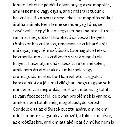
lennie. Lehetne például olyan anyag a csomagolás,
ami lebomlik, vagy olyan, amit másra is tudunk
használni. Bizonyos termékeket csomagolás nélkül
árulhatnának. Nem lenne se műanyag fólia, se
szívószál, se egyéb, ami egyszer használatos. Erre is
van már megoldás! Eldobható szívószál helyett
többször használatos, rendesen tisztítható erős
műanyag vagy fém szívószál. Csomagolt ételek,
kozmetikumok, tisztálkodó szerek megvétele
helyett használjunk házi készítésű termékeket,
amik nem ártalmasak az embernek, vagy
csomagolásmentes boltban vehető tárgyakat
keressünk. Az a jó a mai világban, hogy nagyon sok
mindenre van megoldás, mert az emberiség talált
rá vagy fedezett fel, de olyan problémák is vannak,
amikre nem talált még megoldást, de keres!
Gondolok itt az élővizek pusztulására, aminek mi
mint emberek vagyunk az okozói, a fakitermelésre,
az erdőtüzekre, amik miatt akár pár év múlva nem is