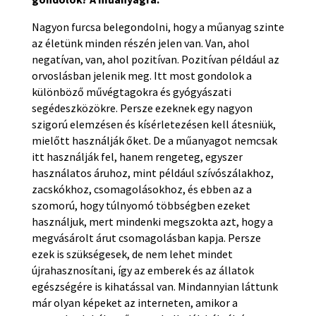
Nagyon furcsa belegondolni, hogy a műanyag szinte
az életünk minden részén jelen van. Van, ahol
negatívan, van, ahol pozitívan. Pozitívan például az
orvoslásban jelenik meg. Itt most gondolok a
különböző művégtagokra és gyógyászati
segédeszközökre. Persze ezeknek egy nagyon
szigorú elemzésen és kísérletezésen kell átesniük,
mielőtt használják őket. De a műanyagot nemcsak
itt használják fel, hanem rengeteg, egyszer
használatos áruhoz, mint például szívószálakhoz,
zacskókhoz, csomagolásokhoz, és ebben az a
szomorú, hogy túlnyomó többségben ezeket
használjuk, mert mindenki megszokta azt, hogy a
megvásárolt árut csomagolásban kapja. Persze
ezek is szükségesek, de nem lehet mindet
újrahasznosítani, így az emberek és az állatok
egészségére is kihatással van. Mindannyian láttunk
már olyan képeket az interneten, amikor a