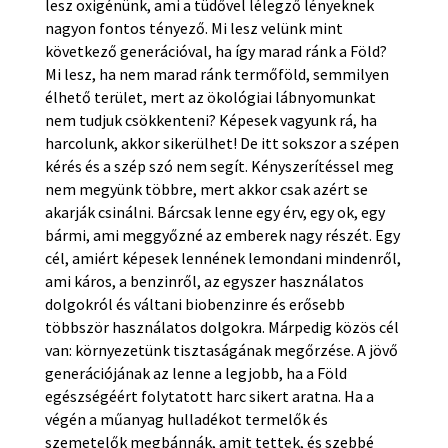
lesz oxigénünk, ami a tüdővel lélegző lényeknek
nagyon fontos tényező. Mi lesz velünk mint
következő generációval, ha így marad ránk a Föld?
Mi lesz, ha nem marad ránk termőföld, semmilyen
élhető terület, mert az ökológiai lábnyomunkat
nem tudjuk csökkenteni? Képesek vagyunk rá, ha
harcolunk, akkor sikerülhet! De itt sokszor a szépen
kérés és a szép szó nem segít. Kényszerítéssel meg
nem megyünk többre, mert akkor csak azért se
akarják csinálni. Bárcsak lenne egy érv, egy ok, egy
bármi, ami meggyőzné az emberek nagy részét. Egy
cél, amiért képesek lennének lemondani mindenről,
ami káros, a benzinről, az egyszer használatos
dolgokról és váltani biobenzinre és erősebb
többször használatos dolgokra. Márpedig közös cél
van: környezetünk tisztaságának megőrzése. A jövő
generációjának az lenne a legjobb, ha a Föld
egészségéért folytatott harc sikert aratna. Ha a
végén a műanyag hulladékot termelők és
szemetelők megbánnák, amit tettek, és szebbé