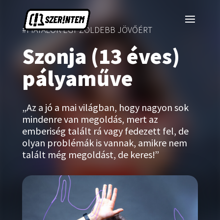
#FIATALOK EGY ZÖLDEBB JÖVŐÉRT
Szonja (13 éves)
pályaműve
„Az a jó a mai világban, hogy nagyon sok
mindenre van megoldás, mert az
emberiség talált rá vagy fedezett fel, de
olyan problémák is vannak, amikre nem
talált még megoldást, de keres!”