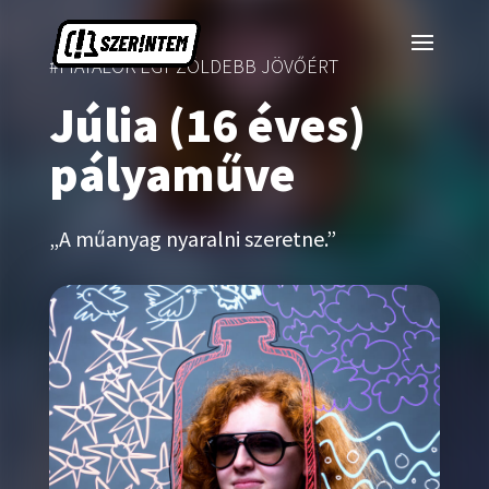
#FIATALOK EGY ZÖLDEBB JÖVŐÉRT
Júlia (16 éves)
pályaműve
„A műanyag nyaralni szeretne.”