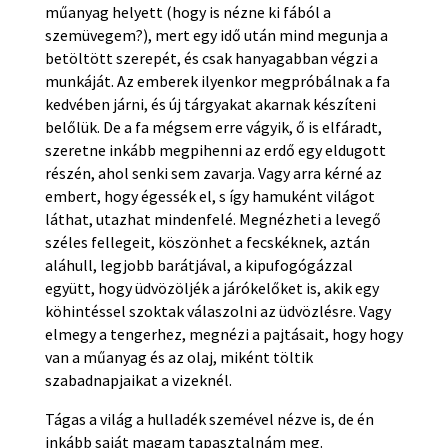
műanyag helyett (hogy is nézne ki fából a
szemüvegem?), mert egy idő után mind megunja a
betöltött szerepét, és csak hanyagabban végzi a
munkáját. Az emberek ilyenkor megpróbálnak a fa
kedvében járni, és új tárgyakat akarnak készíteni
belőlük. De a fa mégsem erre vágyik, ő is elfáradt,
szeretne inkább megpihenni az erdő egy eldugott
részén, ahol senki sem zavarja. Vagy arra kérné az
embert, hogy égessék el, s így hamuként világot
láthat, utazhat mindenfelé. Megnézheti a levegő
széles fellegeit, köszönhet a fecskéknek, aztán
aláhull, legjobb barátjával, a kipufogógázzal
együtt, hogy üdvözöljék a járókelőket is, akik egy
köhintéssel szoktak válaszolni az üdvözlésre. Vagy
elmegy a tengerhez, megnézi a pajtásait, hogy hogy
van a műanyag és az olaj, miként töltik
szabadnapjaikat a vizeknél.
Tágas a világ a hulladék szemével nézve is, de én
inkább saját magam tapasztalnám meg.