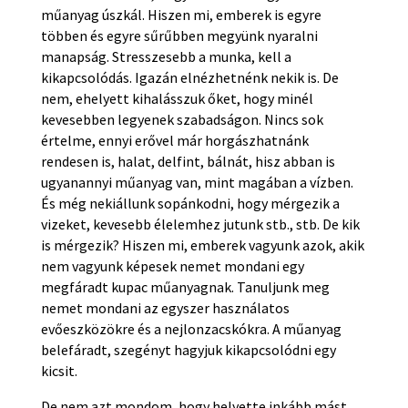
műanyag úszkál. Hiszen mi, emberek is egyre
többen és egyre sűrűbben megyünk nyaralni
manapság. Stresszesebb a munka, kell a
kikapcsolódás. Igazán elnézhetnénk nekik is. De
nem, ehelyett kihalásszuk őket, hogy minél
kevesebben legyenek szabadságon. Nincs sok
értelme, ennyi erővel már horgászhatnánk
rendesen is, halat, delfint, bálnát, hisz abban is
ugyanannyi műanyag van, mint magában a vízben.
És még nekiállunk sopánkodni, hogy mérgezik a
vizeket, kevesebb élelemhez jutunk stb., stb. De kik
is mérgezik? Hiszen mi, emberek vagyunk azok, akik
nem vagyunk képesek nemet mondani egy
megfáradt kupac műanyagnak. Tanuljunk meg
nemet mondani az egyszer használatos
evőeszközökre és a nejlonzacskókra. A műanyag
belefáradt, szegényt hagyjuk kikapcsolódni egy
kicsit.
De nem azt mondom, hogy helyette inkább mást