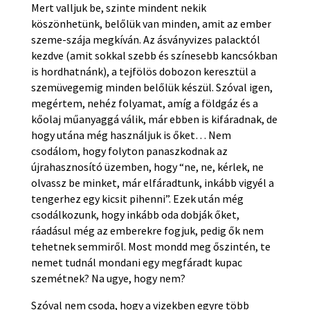
Mert valljuk be, szinte mindent nekik
köszönhetünk, belőlük van minden, amit az ember
szeme-szája megkíván. Az ásványvizes palacktól
kezdve (amit sokkal szebb és színesebb kancsókban
is hordhatnánk), a tejfölös dobozon keresztül a
szemüvegemig minden belőlük készül. Szóval igen,
megértem, nehéz folyamat, amíg a földgáz és a
kőolaj műanyaggá válik, már ebben is kifáradnak, de
hogy utána még használjuk is őket… Nem
csodálom, hogy folyton panaszkodnak az
újrahasznosító üzemben, hogy “ne, ne, kérlek, ne
olvassz be minket, már elfáradtunk, inkább vigyél a
tengerhez egy kicsit pihenni”. Ezek után még
csodálkozunk, hogy inkább oda dobják őket,
ráadásul még az emberekre fogjuk, pedig ők nem
tehetnek semmiről. Most mondd meg őszintén, te
nemet tudnál mondani egy megfáradt kupac
szemétnek? Na ugye, hogy nem?
Szóval nem csoda, hogy a vizekben egyre több