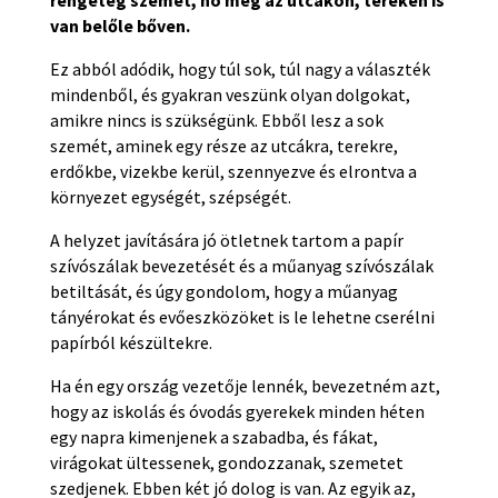
rengeteg szemét, no meg az utcákon, tereken is
van belőle bőven.
Ez abból adódik, hogy túl sok, túl nagy a választék
mindenből, és gyakran veszünk olyan dolgokat,
amikre nincs is szükségünk. Ebből lesz a sok
szemét, aminek egy része az utcákra, terekre,
erdőkbe, vizekbe kerül, szennyezve és elrontva a
környezet egységét, szépségét.
A helyzet javítására jó ötletnek tartom a papír
szívószálak bevezetését és a műanyag szívószálak
betiltását, és úgy gondolom, hogy a műanyag
tányérokat és evőeszközöket is le lehetne cserélni
papírból készültekre.
Ha én egy ország vezetője lennék, bevezetném azt,
hogy az iskolás és óvodás gyerekek minden héten
egy napra kimenjenek a szabadba, és fákat,
virágokat ültessenek, gondozzanak, szemetet
szedjenek. Ebben két jó dolog is van. Az egyik az,