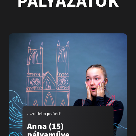
PÁLYÁZATOK
…zöldebb jövőért!
Anna (15)
pályaműve