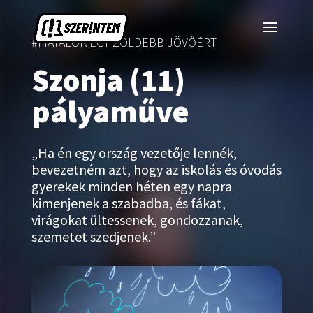
#FIATALOK EGY ZÖLDEBB JÖVŐÉRT
Szonja (11)
pályaműve
„Ha én egy ország vezetője lennék,
bevezetném azt, hogy az iskolás és óvodás
gyerekek minden héten egy napra
kimenjenek a szabadba, és fákat,
virágokat ültessenek, gondozzanak,
szemetet szedjenek.”