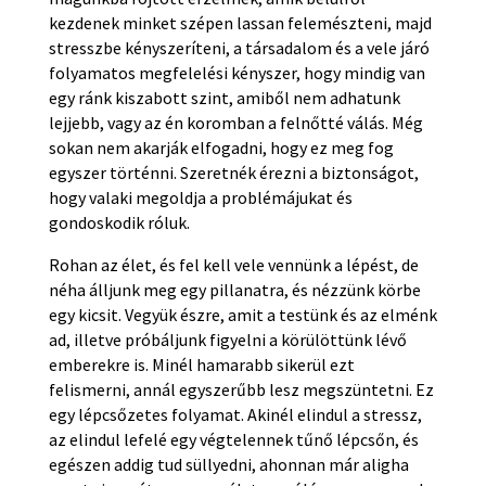
kezdenek minket szépen lassan felemészteni, majd
stresszbe kényszeríteni, a társadalom és a vele járó
folyamatos megfelelési kényszer, hogy mindig van
egy ránk kiszabott szint, amiből nem adhatunk
lejjebb, vagy az én koromban a felnőtté válás. Még
sokan nem akarják elfogadni, hogy ez meg fog
egyszer történni. Szeretnék érezni a biztonságot,
hogy valaki megoldja a problémájukat és
gondoskodik róluk.
Rohan az élet, és fel kell vele vennünk a lépést, de
néha álljunk meg egy pillanatra, és nézzünk körbe
egy kicsit. Vegyük észre, amit a testünk és az elménk
ad, illetve próbáljunk figyelni a körülöttünk lévő
emberekre is. Minél hamarabb sikerül ezt
felismerni, annál egyszerűbb lesz megszüntetni. Ez
egy lépcsőzetes folyamat. Akinél elindul a stressz,
az elindul lefelé egy végtelennek tűnő lépcsőn, és
egészen addig tud süllyedni, ahonnan már aligha