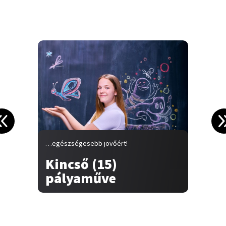
…egészségesebb jövőért!
…
Kincső (15)
pályaműve