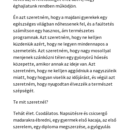
éghajlatunk rendben működjön.
Én azt szeretném, hogy a majdani gyerekek egy
egészséges világban nőhessenek fel, és a faültetés
számítson egy hasznos, ám természetes
programnak. Azt szeretném, hogy ne kelljen
küzdeniük azért, hogy ne legyen mindennapos a
szemetelés. Azt szeretném, hogy nagy mosollyal
menjenek szánkózni télen egy gyönyörű hóesés
közepette, amikor annak az ideje van. Azt
szeretném, hogy ne kelljen aggódniuk a nagyszüleik
miatt, hogy hogyan viselik az időjárást, és végül azt
szeretném, hogy nyugodtan élvezzék a természet
szépségét.
Te mit szeretnél?
Tehát élet. Csodálatos. Napsütésre és csicsergő
madarakra ébredni, egy gyermek első kacaja, az első
szerelem, egy diploma megszerzése, a gyógyulás