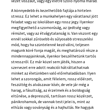
vezet visszaút, vagy egy életre szóló nyoma marad.
A könnyedebb és kezelhetőbb fajtája a hirtelen
stressz. Ez lehet a munkahelyen egy váratlanul jött
feladat vagy az iskolában egy rossz jegy. Ilyenkor
megfigyelhető a szomorúság, az ijedtség vagy
rémület, vagy az étvágytalanság is. Van viszont egy
ennél sokkal zűrösebb és súlyosabb stresszelési
mód, hogy ha szüntelenné kezd válni, teljesen
magunk köré fonja magát, és meghatározó része a
mindennapjainknak, ilyenkor beszélhetünk tartós
stresszről. Ez már közel sem játék, hiszen a
szervezet erre adott reakciói hátráltathatnak
minket az életünkben való előrehaladásban. Ilyen
lehet a szorongás, amit félelem, rossz előérzet,
feszültég és alvászavar kísér, de vele jár még a
harag, a fásultság, az érzelmek és a boldogság
eltűnése, a depresszió, tartósan rossz közérzet,
pánikrohamok, de vannak testi jelei is, mint az
elhízás vagy soványság és a hajhullás. Ne hagyjuk