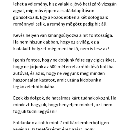
lehet a vélemény, hisz valaki a jövő heti záró vizsgán
agyal, míg más éppen a családalapításon
gondolkozik. Egy a közös ebben a két dologban:
reménnyel telik, a remény mögött pedig hit áll.
Kevés helyen van kihangsúlyozva a hit fontossága.
Ha nem hiszünk abban, hogy ez a világ, ez a
kialakult helyzet még menthető, nem is lesz az!
Igenis fontos, hogy ne dobjunk félre egy cigicsikket,
hogy ne járjunk az 500 méterrel arrébb lévő boltba
autóval, és az is, hogy ne vegyünk meg minden
haszontalan kacatot, amit utána kidobunk a
legközelebbi kukába.
Ezek kis dolgok, de hatalmas kárt tudnak okozni. Ha
mindezt hagyjuk, hogy benyeljen minket, azt nem
fogjuk tudni legyőzni!
Földünkön a több mint 7 milliárd emberből igen
kevés az, ki felelősséget érez azért, hogy