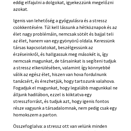
eddig elfajulni a dolgokat, igyekezzünk megelőzni
azokat.
Igenis van lehetőség a gyógyulásra és a stressz
csökkentésére. Túl kell lássunk a hétköznapok és az
élet nagy problémáin, nemcsak sötét és bajjal teli
az élet, hanem van egy gyönyörű oldala. Keressünk
társas kapcsolatokat, beszélgessünk az
érzéseinkről, és hallgassuk meg másokét is, így
nemcsak magunkat, de társainkat is segíteni tudjuk
a stressz elkerülésében, valamint így könnyebbé
válik az egész élet, hiszen van hova fordulnunk
tanácsért, és érezhetjük, hogy tartozunk valahova.
Fogadjuk el magunkat, hogy legalább magunkkal ne
álljunk hadilábon, ezzel is kiiktatva egy
stresszforrást, és tudjuk azt, hogy igenis fontos
része vagyunk a társadalomnak, nem pedig csak egy
homokszem a parton.
Összefoglalva: a stressz ott van velünk minden