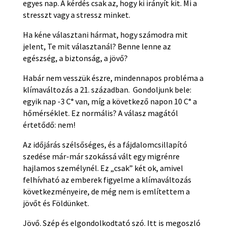
egyes nap. A kérdés csak az, hogy ki irányít kit. Mi a
stresszt vagy a stressz minket.
Ha kéne választani hármat, hogy számodra mit
jelent, Te mit választanál? Benne lenne az
egészség, a biztonság, a jövő?
Habár nem vesszük észre, mindennapos probléma a
klímaváltozás a 21. században. Gondoljunk bele:
egyik nap -3 C° van, míg a következő napon 10 C° a
hőmérséklet. Ez normális? A válasz magától
értetődő: nem!
Az időjárás szélsőséges, és a fájdalomcsillapító
szedése már-már szokássá vált egy migrénre
hajlamos személynél. Ez „csak” két ok, amivel
felhívható az emberek figyelme a klímaváltozás
következményeire, de még nem is említettem a
jövőt és Földünket.
Jövő. Szép és elgondolkodtató szó. Itt is megoszló