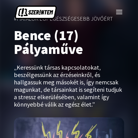
#FIATALOK EGY EGÉSZSÉGESEBB JÖVŐÉRT
Bence (17)
Pályaműve
„Keressünk társas kapcsolatokat,
beszélgessünk az érzéseinkről, és
hallgassuk meg másokét is, így nemcsak
magunkat, de társainkat is segíteni tudjuk
a stressz elkerülésében, valamint így
könnyebbé válik az egész élet.”