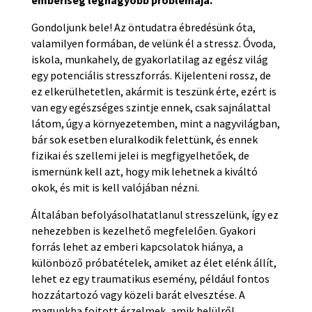
emberiség legnagyobb problémája.
Gondoljunk bele! Az öntudatra ébredésünk óta,
valamilyen formában, de velünk él a stressz. Óvoda,
iskola, munkahely, de gyakorlatilag az egész világ
egy potenciális stresszforrás. Kijelenteni rossz, de
ez elkerülhetetlen, akármit is teszünk érte, ezért is
van egy egészséges szintje ennek, csak sajnálattal
látom, úgy a környezetemben, mint a nagyvilágban,
bár sok esetben eluralkodik felettünk, és ennek
fizikai és szellemi jelei is megfigyelhetőek, de
ismernünk kell azt, hogy mik lehetnek a kiváltó
okok, és mit is kell valójában nézni.
Általában befolyásolhatatlanul stresszelünk, így ez
nehezebben is kezelhető megfelelően. Gyakori
forrás lehet az emberi kapcsolatok hiánya, a
különböző próbatételek, amiket az élet elénk állít,
lehet ez egy traumatikus esemény, például fontos
hozzátartozó vagy közeli barát elvesztése. A
magunkba fojtott érzelmek, amik belülről