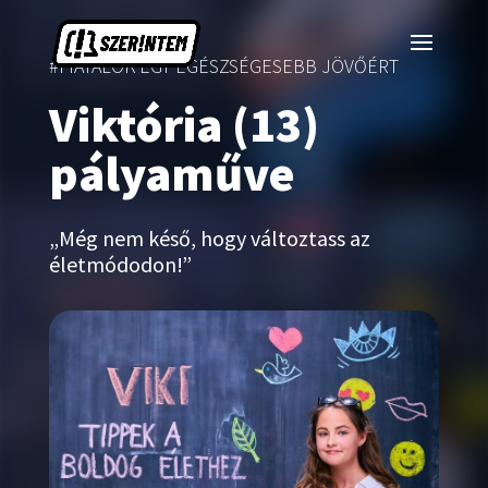
#FIATALOK EGY EGÉSZSÉGESEBB JÖVŐÉRT
Viktória (13)
pályaműve
„Még nem késő, hogy változtass az
életmódodon!”