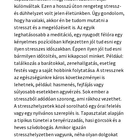
különváltak. Ezen a hosszú úton rengeteg stressz-
és dühhelyzet volt jelen életünkben. Úgy gondolom,
hogy ha valaki, akkor én be tudom mutatni a
stresszt és a megelőzéseit is. Az egyik
leghatásosabb a meditáció, egy nyugodt félóra egy
kényelmes pozícióban kifejezetten jól tud esni egy
ilyen stresszes időszakban. Éppen ilyen jól tud esni
bármilyen időtöltés, ami kikapcsol minket. Például:
találkozás a barátokkal, zenehallgatás, esetleg
festés vagy a saját hobbink folytatása. A stressznek
az egészségünkre káros következményei is
lehetnek, például: hasmenés, fejfájás vagy
súlyosabb esetekben agyvérzés. Sok ember a
stresszből adódóan szorong, ami rákhoz vezethet.
A stresszhelyzetek közé sorolható egy órai felelés
vagy egy nyilvános szereplés is. Tapasztalat alapján
a tipikus tünetei a tenyérizzadás, hasi görcsök és a
heves szívdobogás. Amikor igazán
stresszhelyzetben vagyunk, néha olyan dolgokat