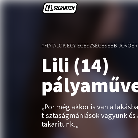
#FIATALOK EGY EGÉSZSÉGESEBB JÖVŐÉR
Lili (14)
pályaműv
„
Por még akkor is van a lakásb
tisztaságmániások vagyunk és
takarítunk.
„