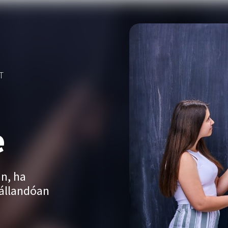
T
e
an, ha
 állandóan