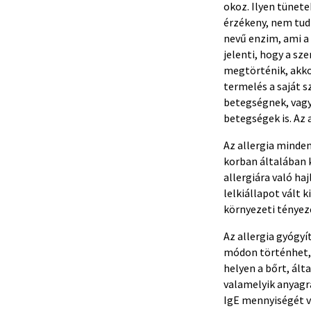
okoz. Ilyen tünete
érzékeny, nem tud 
nevű enzim, ami a
jelenti, hogy a sz
megtörténik, akkor
termelés a saját 
betegségnek, vagy
betegségek is. Az
Az allergia minde
korban általában k
allergiára való h
lelkiállapot vált 
környezeti tényező
Az allergia gyógyí
módon történhet, a
helyen a bőrt, ált
valamelyik anyagra
IgE mennyiségét v