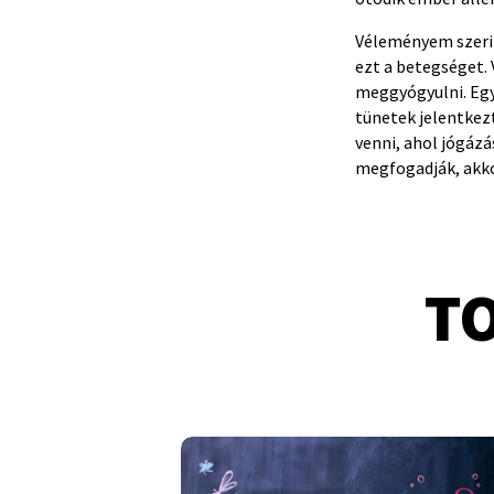
Véleményem szerin
ezt a betegséget. 
meggyógyulni. Egy
tünetek jelentkezt
venni, ahol jógázá
megfogadják, akko
T