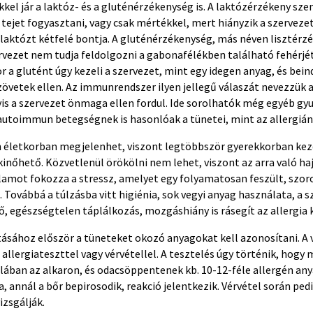
kkel jár a laktóz- és a gluténérzékenység is. A laktózérzékeny sze
tejet fogyasztani, vagy csak mértékkel, mert hiányzik a szerveze
 laktózt kétfelé bontja. A gluténérzékenység, más néven lisztérz
ervezet nem tudja feldolgozni a gabonafélékben található fehérjét
 a glutént úgy kezeli a szervezet, mint egy idegen anyag, és bein
szövetek ellen. Az immunrendszer ilyen jellegű válaszát nevezzü
is a szervezet önmaga ellen fordul. Ide sorolhatók még egyéb gy
 autoimmun betegségnek is hasonlóak a tünetei, mint az allergián
n életkorban megjelenhet, viszont legtöbbször gyerekkorban kez
inőhető. Közvetlenül örökölni nem lehet, viszont az arra való ha
ajlamot fokozza a stressz, amelyet egy folyamatosan feszült, szo
ki. Továbbá a túlzásba vitt higiénia, sok vegyi anyag használata, a
, egészségtelen táplálkozás, mozgáshiány is rásegít az allergia k
tásához először a tüneteket okozó anyagokat kell azonosítani. A 
llergiateszttel vagy vérvétellel. A tesztelés úgy történik, hogy
alában az alkaron, és odacsöppentenek kb. 10-12-féle allergén any
, annál a bőr bepirosodik, reakció jelentkezik. Vérvétel során pe
izsgálják.