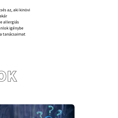
s az, aki kinövi
akár
e allergiás
jánlok igénybe
 a tanácsaimat
OK