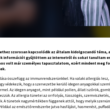
ethez szorosan kapcsolódik az általam kidolgozandó téma, az
 információt gyűjtöttem az internetről és sokat tanultam er
nos volt már személyes tapasztalatom, ezért mindent meg fo
ek.
ulása összefügg az immunrendszerünkkel. Ha valaki allergiás lesz,
y védekezik, hogy a szervezetbe kerülő idegen anyagokkal sze
mel. Az idegen anyagot, mint például pollen, állati szőrök, gomb
zzük. Az allergia tünetei az orrfolyás, tüsszögés, szemviszketés
k. A tünetek nagymértékben függenek attól, hogy melyik szervün
 Például az emésztőrendszerbe jutva hasfájást, hasmenést, puffadá