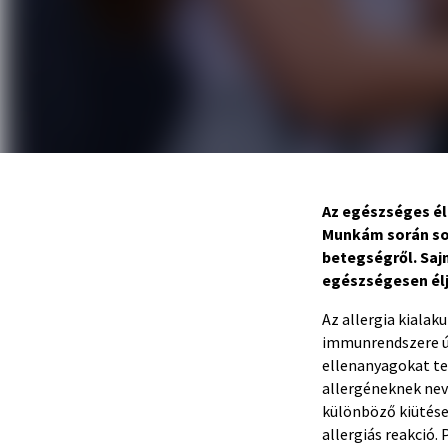
Az egészséges él
Munkám során sok
betegségről. Saj
egészségesen élj
Az allergia kialak
immunrendszere úg
ellenanyagokat ter
allergéneknek neve
különböző kiütése
allergiás reakció.