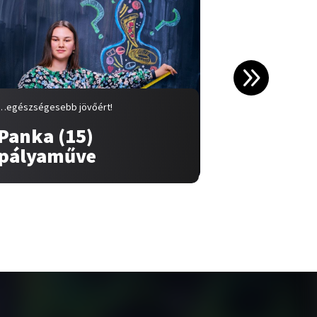
…egészségesebb jövőért!
…egészségeseb
Panka (15)
Fanni (
pályaműve
pályam