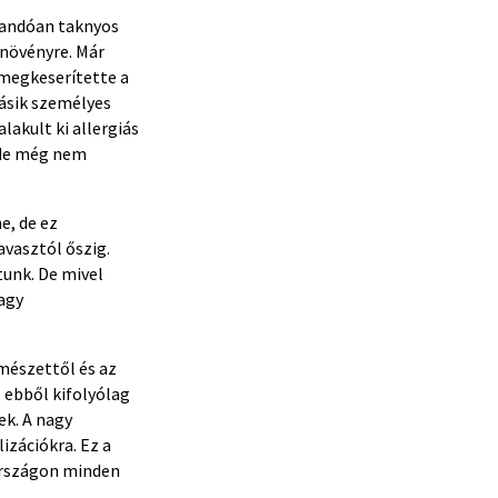
llandóan taknyos
 növényre. Már
megkeserítette a
Másik személyes
akult ki allergiás
, de még nem
e, de ez
avasztól őszig.
tunk. De mivel
agy
mészettől és az
 ebből kifolyólag
ek. A nagy
izációkra. Ez a
rországon minden