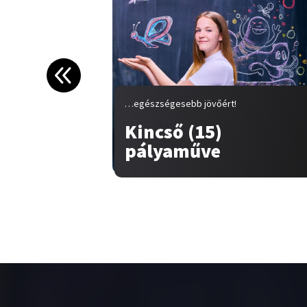
…egészségesebb jövőért!
Kincső (15)
pályaműve