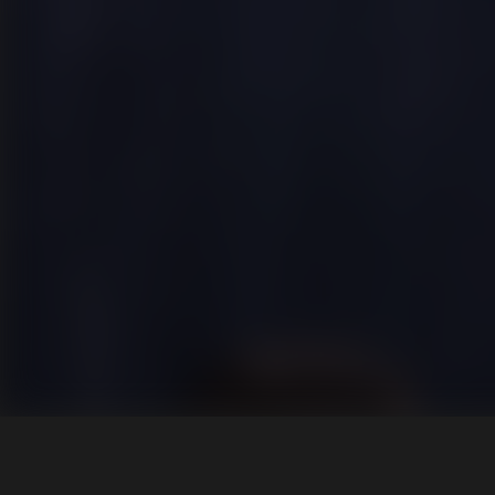
Tar
Rólu
Pály
Vide
Tipp
Híre
Pályá