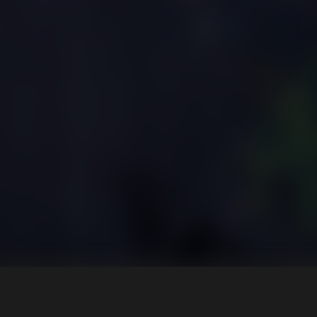
talom
Kampányok
nk
…egy zöldebb jövőért
aművek
….egy egészségesebb jövőért
ók
ek
k
zati felhívás