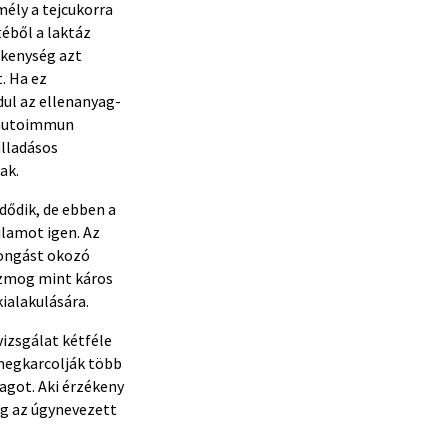
mély a tejcukorra
téből a laktáz
ékenység azt
. Ha ez
dul az ellenanyag-
k autoimmun
ulladásos
ak.
dődik, de ebben a
jlamot igen. Az
rongást okozó
 szmog mint káros
ialakulására.
vizsgálat kétféle
 megkarcolják több
agot. Aki érzékeny
dig az úgynevezett