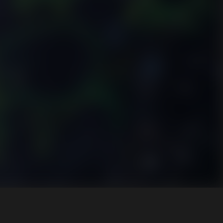
Kapcsolat
info@applia.hu
1066 Budapest, Dessewffy u. 18-20.
Adatvédelmi tájékoztató
Impresszum