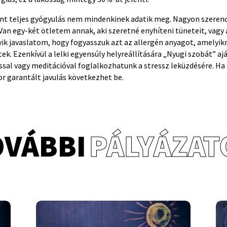
t teljes gyógyulás nem mindenkinek adatik meg. Nagyon szerencsé
Van egy-két ötletem annak, aki szeretné enyhíteni tüneteit, vagy 
ik javaslatom, hogy fogyasszuk azt az allergén anyagot, amelyikr
ek. Ezenkívül a lelki egyensúly helyreállítására „Nyugi szobát” a
ssal vagy meditációval foglalkozhatunk a stressz leküzdésére. Ha
r garantált javulás következhet be.
OVÁBBI
PÁLYÁZAT