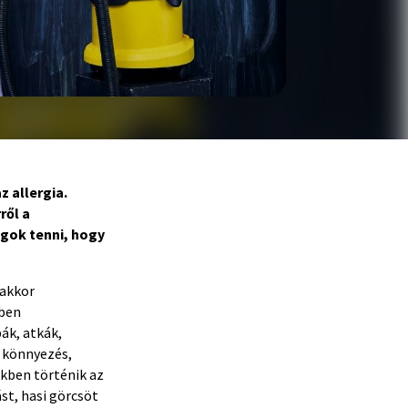
 allergia.
ről a
gok tenni, hogy
 akkor
mben
ák, atkák,
, könnyezés,
kben történik az
st, hasi görcsöt