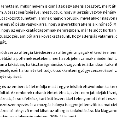
i lehettem, mikor nekem is csináltak egy allergiatesztet, mert á
em. A teszt segítségével megtudtuk, hogy allergiás vagyok néhány
utatkozott tünetem, aminek nagyon örülök, mivel akkor nagyon 
n egy jó példa vagyok arra, hogy a gyerekkori allergia kinőhető. 
 hogy az egyik családtagomnak nemrégiben, már felnőtt korban al
, tüsszögés, amiből arra következtetünk, hogy allergiás valamire
gát.
dszer az allergia kivédésére az allergén anyagok elkerülése lenn
 például a pollenek esetében, mert azok jelen vannak mindenhol t
van a lakásban, ha tisztaságmániások vagyunk és állandóan takarí
esek, ezért a tüneteket tudjuk csökkenteni gyógyszerszedéssel v
nyterápiával.
g és az emberek életmódja miatt egyre inkább eltávolodunk a ter
tól. Az emberek rohanó életet élnek, ezért nem jut idejük főzni,
árnak, és sok félkész, tartósítószerekkel telenyomott ételt eszn
zetszennyezés és a mozgás hiánya is egyre jellemzőbb a mai civil
árosító tényező mind kihat az allergia kialakulására. Ma Magya
giás, ez a lakosság mintegy 30%-át jelenti.