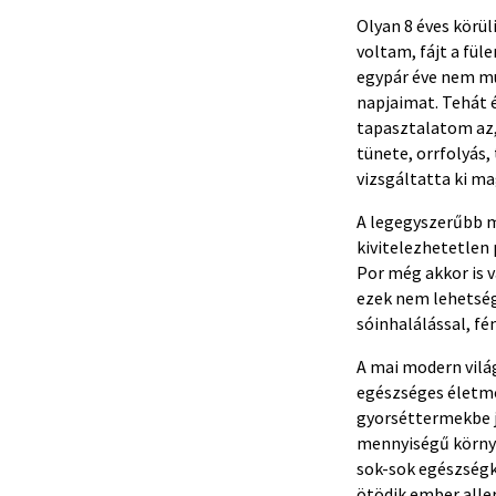
Olyan 8 éves körül
voltam, fájt a fül
egypár éve nem m
napjaimat. Tehát é
tapasztalatom az,
tünete, orrfolyás
vizsgáltatta ki ma
A legegyszerűbb mó
kivitelezhetetlen
Por még akkor is 
ezek nem lehetség
sóinhalálással, fé
A mai modern vilá
egészséges életmód
gyorséttermekbe j
mennyiségű környe
sok-sok egészségk
ötödik ember aller