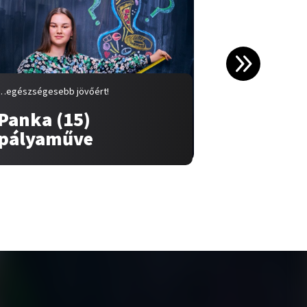
…egészségesebb jövőért!
…egészségeseb
Panka (15)
Fanni (
pályaműve
pályam