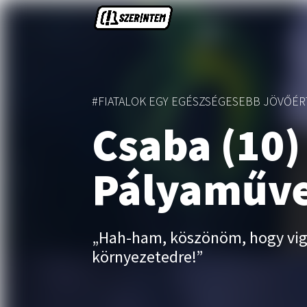
#FIATALOK EGY EGÉSZSÉGESEBB JÖVŐÉR
Csaba (10)
Pályaműv
„Hah-ham, köszönöm, hogy vig
környezetedre!”