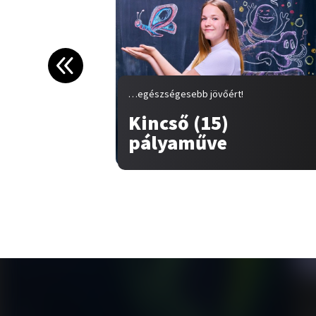
…egészségesebb jövőért!
Kincső (15)
pályaműve