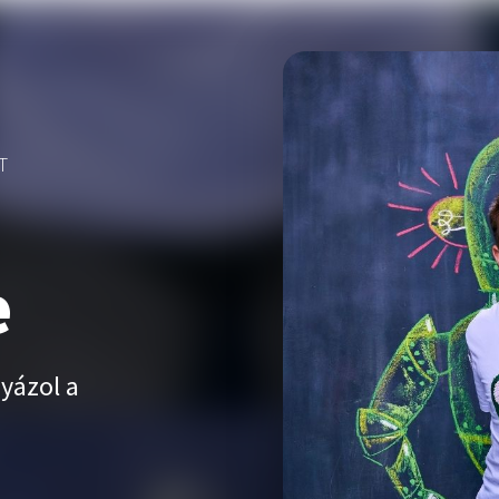
T
e
yázol a