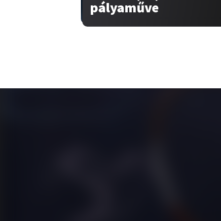
pályaműve
Tar
Rólu
Pály
Vide
Tipp
Híre
Pályá