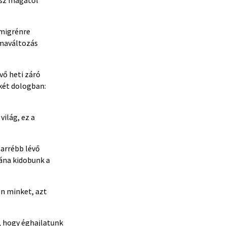
 migrénre
ímaváltozás
vő heti záró
két dologban:
ilág, ez a
 arrébb lévő
ána kidobunk a
en minket, azt
t, hogy éghajlatunk