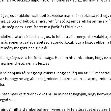
séges, és a fájdalomcsillapító szedése már-már szokássá vált egy
él. Ez „csak” két ok, amivel felhívható az emberek figyelme a kl
 de még nem is említettem a jövőt és Földünket.
ndolkodtató szó. Itt is megoszló lehet a vélemény, hisz valaki a jö
g más éppen a családalapításon gondolkozik. Egy a közös ebben a 
 remény mögött pedig hit áll.
ihangsúlyozva a hit fontossága. Ha nem hiszünk abban, hogy ez a v
 még menthető, nem is lesz az!
y ne dobjunk félre egy cigicsikket, hogy ne járjunk az 500 méterrel
s az is, hogy ne vegyünk meg minden haszontalan kacatot, amit ut
ba.
de hatalmas kárt tudnak okozni. Ha mindezt hagyjuk, hogy benyelj
legyőzni!
int 7 milliárd emberből igen kevés az, ki felelősséget érez azér