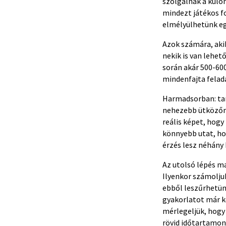
szolgálnak a külön
mindezt játékos f
elmélyülhetünk eg
Azok számára, aki
nekik is van lehe
során akár 500-600
mindenfajta felad
Harmadsorban: tart
nehezebb ütközőné
reális képet, hogy
könnyebb utat, ho
érzés lesz néhány
Az utolsó lépés m
Ilyenkor számolju
ebből leszűrhetün
gyakorlatot már k
mérlegeljük, hogy
rövid időtartamon 