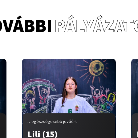
OVÁBBI
PÁLYÁZAT
…egészségesebb jövőért!
Lili (15)