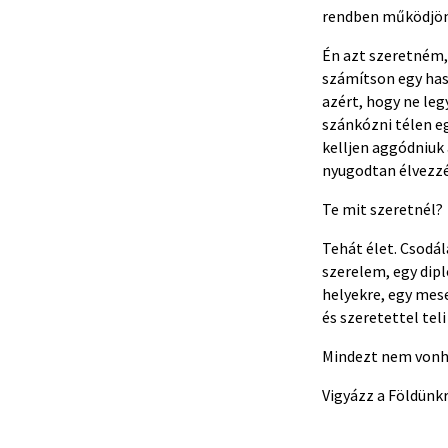
rendben működjön
Én azt szeretném,
számítson egy has
azért, hogy ne le
szánkózni télen e
kelljen aggódniuk 
nyugodtan élvezzé
Te mit szeretnél?
Tehát élet. Csodál
szerelem, egy dip
helyekre, egy mes
és szeretettel teli
Mindezt nem vonh
Vigyázz a Földünk