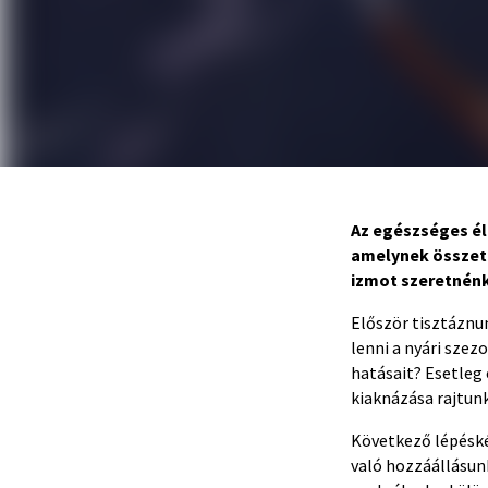
Az egészséges él
amelynek összeté
izmot szeretnénk 
Először tisztáznu
lenni a nyári szez
hatásait? Esetleg
kiaknázása rajtunk
Következő lépésk
való hozzáállásun