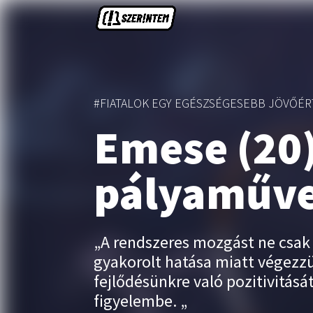
#FIATALOK EGY EGÉSZSÉGESEBB JÖVŐÉR
Emese (20
pályaműv
„A rendszeres mozgást ne csak
gyakorolt hatása miatt végezz
fejlődésünkre való pozitivitásá
figyelembe. „