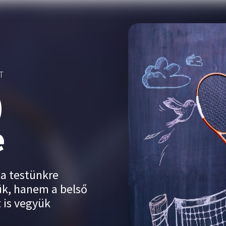
T
)
e
 a testünkre
ük, hanem a belső
t is vegyük