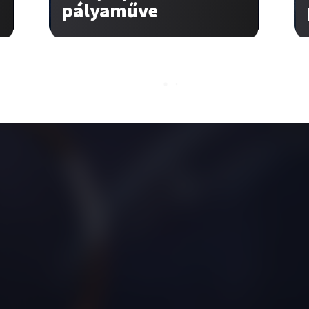
pályaműve
talom
Kampányok
nk
…egy zöldebb jövőért
aművek
….egy egészségesebb jövőért
ók
ek
k
zati felhívás