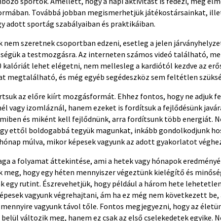
böző sportok. Amellett, hogy a napi aktivitást is fedezi, még élm
ormában. Továbbá jobban megismerhetjük játékostársainkat, ille
y adott sportág szabályaiban és praktikáiban.
k nem szeretnek csoportban edzeni, esetleg a jelen járványhelyz
tőségük a testmozgásra. Az interneten számos videó található, me
 kalóriát lehet elégetni, nem mellesleg a kardiótól kezdve az erő
at megtalálható, és még egyéb segédeszköz sem feltétlen szüksé
suk az előre kiírt mozgásformát. Ehhez fontos, hogy ne adjuk fel
l vagy izomláznál, hanem ezeket is fordítsuk a fejlődésünk javár
 miben és miként kell fejlődnünk, arra fordítsunk több energiát. N
gy ettől boldogabbá tegyük magunkat, inkább gondolkodjunk hos
 hónap múlva, mikor képesek vagyunk az adott gyakorlatot véghez
aga a folyamat áttekintése, ami a hetek vagy hónapok eredmény
k meg, hogy egy héten mennyiszer végeztünk kielégítő és minős
k egy rutint. Észrevehetjük, hogy például a három hete lehetetl
épesek vagyunk végrehajtani, ám ha ez még nem következett be, a
 mennyire vagyunk távol tőle. Fontos megjegyezni, hogy az életü
belül változik meg, hanem ez csak az első cselekedetek egyike. N