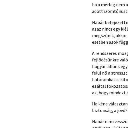
ha a mérleg nem a
adott izomtónust
Habár befejezettn
azaz nincs egy ki
megszűnik, akkor 
esetben azok füg
A rendszeres mozg
fejlődésünkre való
hogyan állunk egy 
felül nő a stressz
határainkat is ki
ezáltal fokozatos
az, hogy mindezt 
Ha kéne választan
biztonság, a jövő?
Habár nem vesszük
egyik nap -3 C° va