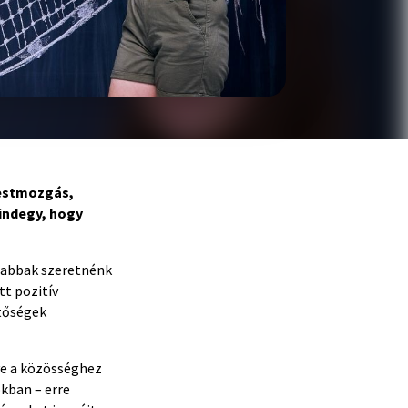
testmozgás,
Mindegy, hogy
osabbak szeretnénk
tt pozitív
etőségek
ye a közösséghez
kban – erre