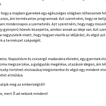
.
 hogy a majdani gyerekek egy egészséges világban nőhessenek fel,
znos, ám természetes programnak. Azt szeretném, hogy ne kellj
gyen mindennapos a szemetelés. Azt szeretném, hogy nagy mosol
gy gyönyörű hóesés közepette, amikor annak az ideje van. Azt sz
a nagyszüleik miatt, hogy hogyan viselik az időjárást, és végül a
k a természet szépségét.
atos. Napsütésre és csicsergő madarakra ébredni, egy gyermek első
loma megszerzése, a gyógyulás megélése, utazások idegen, ám lél
eszép történet elolvasása/megismerése és végül egy mindent el
 élet elmúlása.
atjuk meg az emberiségtől!
re, mert Ő ad nekünk mindent!