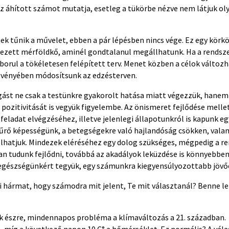
z áhított számot mutatja, esetleg a tükörbe nézve nem látjuk ol
.
ek tűnik a művelet, ebben a pár lépésben nincs vége. Ez egy körk
élezett mérföldkő, aminél gondtalanul megállhatunk. Ha a rendsz
borul a tökéletesen felépített terv. Menet közben a célok változ
gvényében módosítsunk az edzésterven.
ást ne csak a testünkre gyakorolt hatása miatt végezzük, hanem
 pozitivitását is vegyük figyelembe. Az önismeret fejlődése mell
feladat elvégzéséhez, illetve jelenlegi állapotunkról is kapunk e
tűrő képességünk, a betegségekre való hajlandóság csökken, valam
tolhatjuk. Mindezek eléréséhez egy dolog szükséges, mégpedig a r
an tudunk fejlődni, továbbá az akadályok leküzdése is könnyebben
egészségünkért tegyük, egy számunkra kiegyensúlyozottabb jövő
i hármat, hogy számodra mit jelent, Te mit választanál? Benne le
 észre, mindennapos probléma a klímaváltozás a 21. században. 
n, míg a következő napon 10 C° a hőmérséklet. Ez normális? A vál