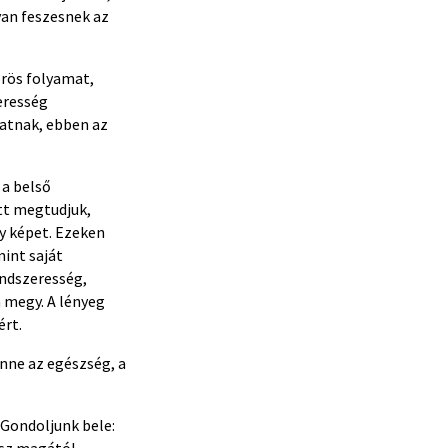
yan feszesnek az
örös folyamat,
eresség
hatnak, ebben az
 a belső
ett megtudjuk,
gy képet. Ezeken
int saját
endszeresség,
 megy. A lényeg
ért.
nne az egészség, a
Gondoljunk bele:
asz magától