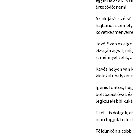
értetődő: nem!
Az időjárás szélső
hajlamos személyn
következményeire,
Jövő. Szép és elgo
vizsgán agyal, mí
reménnyel telik, a
Kevés helyen van k
kialakult helyzet
Igenis fontos, hog
boltba autóval, é
legközelebbi kuká
Ezek kis dolgok, 
nem fogjuk tudni 
Földünkön a több m