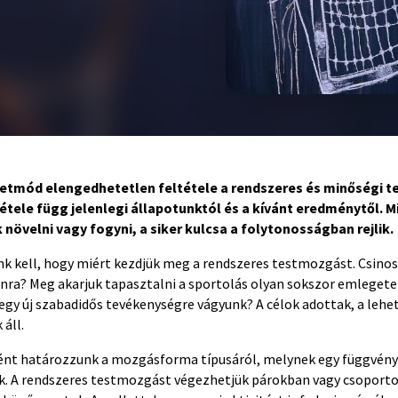
etmód elengedhetetlen feltétele a rendszeres és minőségi 
tele függ jelenlegi állapotunktól és a kívánt eredménytől. 
növelni vagy fogyni, a siker kulcsa a folytonosságban rejlik.
nk kell, hogy miért kezdjük meg a rendszeres testmozgást. Csin
onra? Meg akarjuk tapasztalni a sportolás olyan sokszor emlegete
 egy új szabadidős tevékenységre vágyunk? A célok adottak, a leh
 áll.
ént határozzunk a mozgásforma típusáról, melynek egy függvén
k. A rendszeres testmozgást végezhetjük párokban vagy csoporto