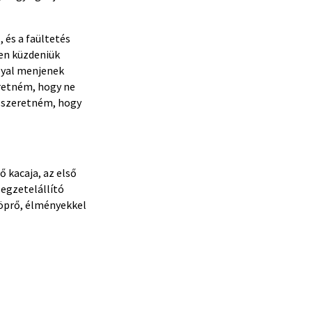
 és a faültetés
en küzdeniük
lyal menjenek
eretném, hogy ne
zt szeretném, hogy
 kacaja, az első
egzetelállító
söprő, élményekkel