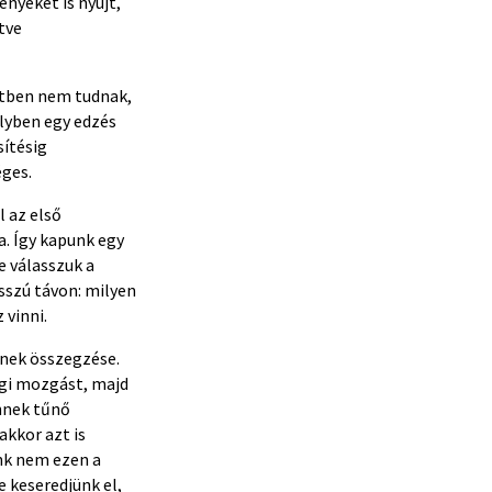
ényeket is nyújt,
tve
etben nem tudnak,
lyben egy edzés
sítésig
ges.
 az első
a. Így kapunk egy
e válasszuk a
szú távon: milyen
 vinni.
ének összegzése.
égi mozgást, majd
ennek tűnő
kkor azt is
nk nem ezen a
e keseredjünk el,