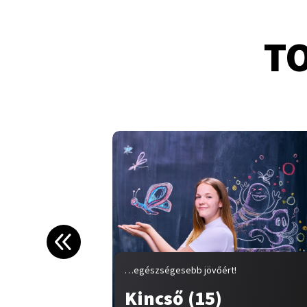
T
…egészségesebb jövőért!
Kincső (15)