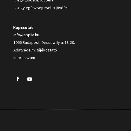
…egy zöldebb jövőért
….egy egészségesebb jövőért
Kapcsolat
info@applia.hu
1066 Budapest, Dessewffy u. 18-20.
Adatvédelmi tájékoztató
Impresszum