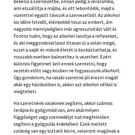
bekerül a szervezetbe, onnan pedig a véráramba,
ami elszállítja a májba, és ott lebontódik, majd a
vizelettel együtt távozik a szervezetből. Az alkohol
kis időre felvidít, élénkebbé teszi az embert, ám
nagyobb mennyiségben már agresszivitást vált ki.
Fontos tudni, hogy az alkohol lassítja a reflexeket,
és aki meggondolatlanul ittasan ül a volán mögé,
ezzel a saját és mások életét is kockáztathatja, és
rosszabb esetben balesethez is vezethet. Ezért
különös figyelmet kell ennek szentelni, hogy
vezetés előtt vagy közben ne fogyasszunk alkoholt.
Úgy gondolom, ha valaki szeretné jól érezni magát
akár egy házibuliban is, akkor azt alkohol nélkül is
megteheti.
Ha szeretnénk valakinek segíteni, akkor számos
terápia és gyógymód van, ami akármilyen
függőséget vagy szenvedélyt tud megfelelően
segíteni a gyógyulás érdekében. Ezek mellett
szükség van egy biztató körre, valamint magának a