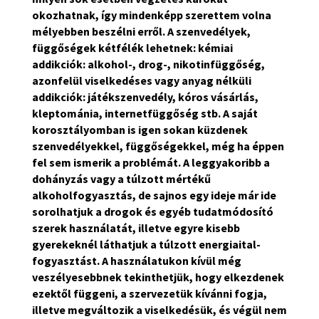
okozhatnak, így mindenképp szerettem volna
mélyebben beszélni erről. A szenvedélyek,
függőségek kétfélék lehetnek: kémiai
addikciók: alkohol-, drog-, nikotinfüggőség,
azonfelül viselkedéses vagy anyag nélküli
addikciók: játékszenvedély, kóros vásárlás,
kleptománia, internetfüggőség stb. A saját
korosztályomban is igen sokan küzdenek
szenvedélyekkel, függőségekkel, még ha éppen
fel sem ismerik a problémát. A leggyakoribb a
dohányzás vagy a túlzott mértékű
alkoholfogyasztás, de sajnos egy ideje már ide
sorolhatjuk a drogok és egyéb tudatmódosító
szerek használatát, illetve egyre kisebb
gyerekeknél láthatjuk a túlzott energiaital-
fogyasztást. A használatukon kívül még
veszélyesebbnek tekinthetjük, hogy elkezdenek
ezektől függeni, a szervezetük kívánni fogja,
illetve megváltozik a viselkedésük, és végül nem