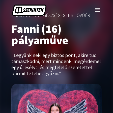
#FIATALOK EGY EGÉSZSÉGESEBB JÖVŐÉRT
Fanni (16)
pályaműve
„Legyünk neki egy biztos pont, akire tud
támaszkodni, mert mindenki megérdemel
egy új esélyt, és megfelelő szeretettel
bármit le lehet győzni.”