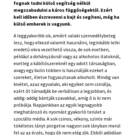
fognak tudni külső segítség nélkül
megszabadulni a káros függőségektől. Ezért
kell időben észrevenni a bajt és segíteni, még ha
külső emberek is vagyunk.
A leggyakoribb ok, amiért valaki szenvedélybeteg
lesz, hogy elkezd valamit használni, leginkább lelki
eredetű okra vezethető vissza, de sok esetben,
például a dohányzásnál vagy az alkoholos italoknál,
esetleg a kábítószereknél egy adott társaságban,
avagy egy bulin többen is használják ezeket a
szereket, illetve fogyasztanak alkoholt. Mindig van
kivétel, azaz egyvalaki, aki egyiket sem csinálja,
ezért őt támadják be verbálisan a legjobban, és
addig-addig bántják szavakkal, amíg ő is ki nem
próbálja. Napjainkban az egyik legnagyobb
meghatározó és nyomást gyakorló terület a
szociális média. A sok csinos, vékony, szinte már
tökéletes lányt pörgetve nagyon sok lányban merül
fel az az érzés, hogy ők nem elég jók. Ebből adódóan