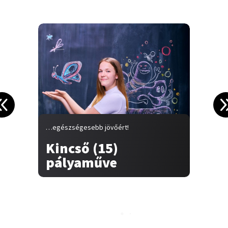
…egészségesebb jövőért!
…
Kincső (15)
pályaműve