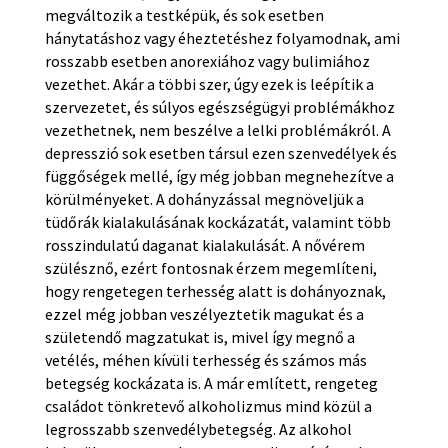
megváltozik a testképük, és sok esetben
hánytatáshoz vagy éheztetéshez folyamodnak, ami
rosszabb esetben anorexiához vagy bulimiához
vezethet. Akár a többi szer, úgy ezek is leépítik a
szervezetet, és súlyos egészségügyi problémákhoz
vezethetnek, nem beszélve a lelki problémákról. A
depresszió sok esetben társul ezen szenvedélyek és
függőségek mellé, így még jobban megnehezítve a
körülményeket. A dohányzással megnöveljük a
tüdőrák kialakulásának kockázatát, valamint több
rosszindulatú daganat kialakulását. A nővérem
szülésznő, ezért fontosnak érzem megemlíteni,
hogy rengetegen terhesség alatt is dohányoznak,
ezzel még jobban veszélyeztetik magukat és a
születendő magzatukat is, mivel így megnő a
vetélés, méhen kívüli terhesség és számos más
betegség kockázata is. A már említett, rengeteg
családot tönkretevő alkoholizmus mind közül a
legrosszabb szenvedélybetegség. Az alkohol