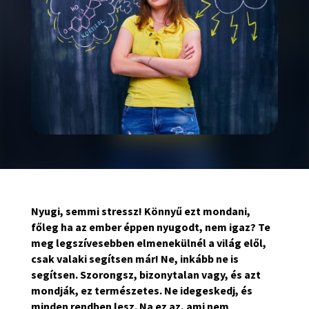
Nyugi, semmi stressz! Könnyű ezt mondani,
főleg ha az ember éppen nyugodt, nem igaz? Te
meg legszívesebben elmenekülnél a világ elől,
csak valaki segítsen már! Ne, inkább ne is
segítsen. Szorongsz, bizonytalan vagy, és azt
mondják, ez természetes. Ne idegeskedj, és
minden rendben lesz. Na ez az, ami nem