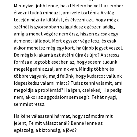
Mennyivel jobb lenne, ha a félelem helyett az ember
élvezni tudná mindazt, ami vele történik. A világ
tetején nézni a kilátást, és élvezni azt, hogy még a
szélnél is gyorsabban száguldasz egészen addig,
amíg a menet végére nem érsz, hiszen ez csak egy
átmeneti állapot. Mert egyszer vége lesz, és csak
akkor mehetsz még egy kört, ha újabb jegyet veszel.
De mégis ki akarná ezt átélni újra és újra? A stressz
forrása a legtöbb esetben az, hogy sosem tudunk
megelégedni azzal, amink van. Mindig többre és
többre vágyunk, majd félünk, hogy kudarcot vallunk.
Idegeskedsz valami miatt? Tudsz tenni valamit, ami
megoldja a problémád? Ha igen, cselekedj. Ha pedig
nem, akkor az aggodalom sem segít. Tehát nyugi,
semmi stressz.
Ha kéne választani hármat, hogy számodra mit
jelent, Te mit választanál? Benne lenne az
egészség, a biztonság, a jövő?