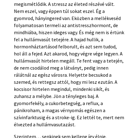
megismétlődik. A stressz az életed részévé vált.
Nem eszel, vagy éppen túl sokat eszel. Ég a
gyomrod, hányingered van. Eközben a mellékveséd
folyamatosan termeli az antistresszhormont, de
mindhiába, hiszen ideges vagy. És még nem is értünk
fel a hullámvasút tetejére. A hajad hullik, a
hormonháztartásod felborult, és azt sem tudod,
hol áll a fejed. Azt akarod, hogy végre vége legyen. A
hullámvasút hirtelen megáll. Te fent vagy a tetején,
de nem csodálod meg a látványt, pedig innen
rálátnál az egész városra. Helyette becsukod a
szemed, és rettegsz attól, hogy mi lesz ezután. A
kocsisor hirtelen megindul, mindenki sikít, és
zuhansz a mélybe. Jön a tényleges baj. A
gyomorfekély, a cukorbetegség, a reflux, a
pánikroham, a magas vérnyomás egészen a
szívinfarktusig és a stroke-ig. Ez lettél te, mert nem
élvezted a hullámvasutazást.
Szerintem… senkinek sem kellene így élnie.