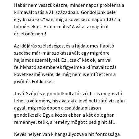
Habár nem vesszük észre, mindennapos probléma a
klímaváltozás a 21. században. Gondoljunk bele:
egyik nap -3 C° van, míg a következő napon 10 C° a
hőmérséklet. Ez normális? A válasz magától
értetődő: nem!
Az időjárás szélsőséges, és a fájdalomcsillapító
szedése már-már szokássá vált egy migrénre
hajlamos személynél. Ez „csak” két ok, amivel
felhívható az emberek figyelme a klímaváltozás
következményeire, de még nem is említettem a
jövőt és Földünket.
Jövő. Szép és elgondolkodtató szó. Itt is megoszló
lehet a vélemény, hisz valaki a jövő heti záró vizsgán
agyal, míg más éppen a családalapításon
gondolkozik. Egy a közös ebben a két dologban:
reménnyel telik, a remény mögött pedig hit áll.
Kevés helyen van kihangsúlyozva a hit fontossága.