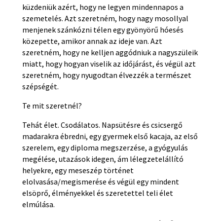
küzdeniük azért, hogy ne legyen mindennapos a
szemetelés. Azt szeretném, hogy nagy mosollyal
menjenek szánkózni télen egy gyönyörű hóesés
közepette, amikor annak az ideje van. Azt
szeretném, hogy ne kelljen aggódniuk a nagyszüleik
miatt, hogy hogyan viselik az időjárást, és végül azt
szeretném, hogy nyugodtan élvezzék a természet
szépségét.
Te mit szeretnél?
Tehát élet. Csodálatos. Napsütésre és csicsergő
madarakra ébredni, egy gyermek első kacaja, az első
szerelem, egy diploma megszerzése, a gyógyulás
megélése, utazások idegen, ám lélegzetelállító
helyekre, egy meseszép történet
elolvasása/megismerése és végül egy mindent
elsöprő, élményekkel és szeretettel teli élet
elmúlása.