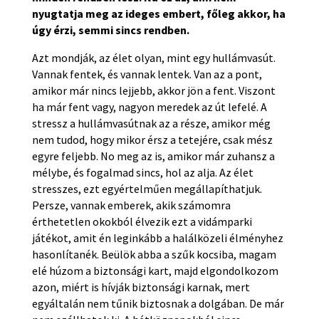
nyugtatja meg az ideges embert, főleg akkor, ha
úgy érzi, semmi sincs rendben.
Azt mondják, az élet olyan, mint egy hullámvasút.
Vannak fentek, és vannak lentek. Van az a pont,
amikor már nincs lejjebb, akkor jön a fent. Viszont
ha már fent vagy, nagyon meredek az út lefelé. A
stressz a hullámvasútnak az a része, amikor még
nem tudod, hogy mikor érsz a tetejére, csak mész
egyre feljebb. No meg az is, amikor már zuhansz a
mélybe, és fogalmad sincs, hol az alja. Az élet
stresszes, ezt egyértelműen megállapíthatjuk.
Persze, vannak emberek, akik számomra
érthetetlen okokból élvezik ezt a vidámparki
játékot, amit én leginkább a halálközeli élményhez
hasonlítanék. Beülök abba a szűk kocsiba, magam
elé húzom a biztonsági kart, majd elgondolkozom
azon, miért is hívják biztonsági karnak, mert
egyáltalán nem tűnik biztosnak a dolgában. De már