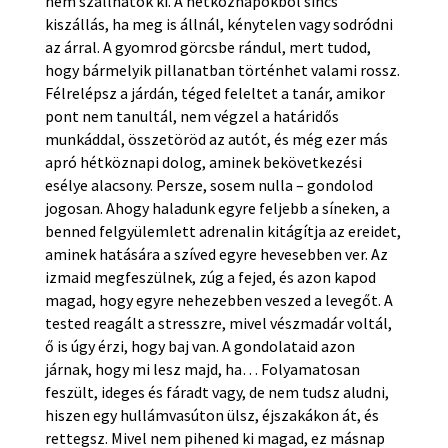
nem szállhatok ki. A hétköznapokból sincs
kiszállás, ha meg is állnál, kénytelen vagy sodródni
az árral. A gyomrod görcsbe rándul, mert tudod,
hogy bármelyik pillanatban történhet valami rossz.
Félrelépsz a járdán, téged feleltet a tanár, amikor
pont nem tanultál, nem végzel a határidős
munkáddal, összetöröd az autót, és még ezer más
apró hétköznapi dolog, aminek bekövetkezési
esélye alacsony. Persze, sosem nulla – gondolod
jogosan. Ahogy haladunk egyre feljebb a síneken, a
benned felgyülemlett adrenalin kitágítja az ereidet,
aminek hatására a szíved egyre hevesebben ver. Az
izmaid megfeszülnek, zúg a fejed, és azon kapod
magad, hogy egyre nehezebben veszed a levegőt. A
tested reagált a stresszre, mivel vészmadár voltál,
ő is úgy érzi, hogy baj van. A gondolataid azon
járnak, hogy mi lesz majd, ha… Folyamatosan
feszült, ideges és fáradt vagy, de nem tudsz aludni,
hiszen egy hullámvasúton ülsz, éjszakákon át, és
rettegsz. Mivel nem pihened ki magad, ez másnap