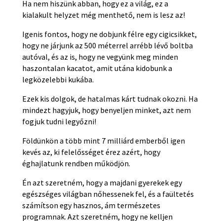
Ha nem hiszünk abban, hogy ez a világ, ez a
kialakult helyzet még menthető, nem is lesz az!
Igenis fontos, hogy ne dobjunk félre egy cigicsikket,
hogy ne járjunk az 500 méterrel arrébb lévő boltba
autóval, és az is, hogy ne vegyünk meg minden
haszontalan kacatot, amit utána kidobunk a
legközelebbi kukába.
Ezek kis dolgok, de hatalmas kárt tudnak okozni. Ha
mindezt hagyjuk, hogy benyeljen minket, azt nem
fogjuk tudni legyőzni!
Földünkön a több mint 7 milliárd emberből igen
kevés az, ki felelősséget érez azért, hogy
éghajlatunk rendben működjön.
Én azt szeretném, hogy a majdani gyerekek egy
egészséges világban nőhessenek fel, és a faültetés
számítson egy hasznos, ám természetes
programnak. Azt szeretném, hogy ne kelljen