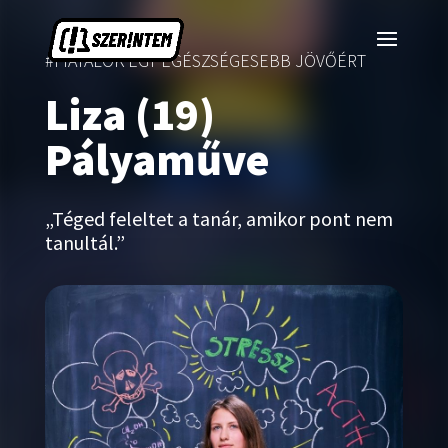
#FIATALOK EGY EGÉSZSÉGESEBB JÖVŐÉRT
Liza (19)
Pályaműve
„Téged feleltet a tanár, amikor pont nem
tanultál.”