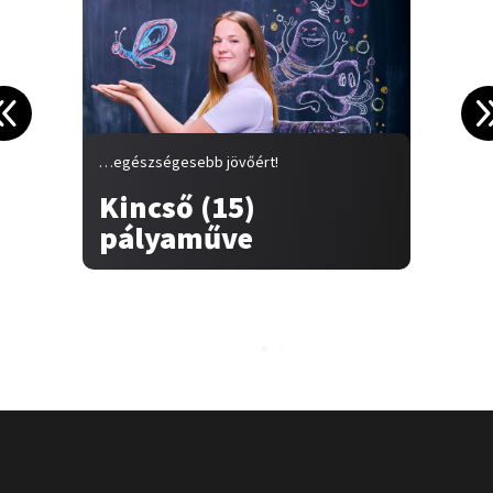
…egészségesebb jövőért!
…
Kincső (15)
pályaműve